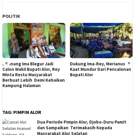
POLITIK
«
»
Dipinang Ima Blegur Jadi
Dukung Ima-Rey, Merianus
Calon Wakil Bupati Alor, Rey
Kaat Mundur Dari Pencalonan
Minta Restu Masyarakat
Bupati Alor
Berbuat Lebih Demi Kebaikan
Kampung Halaman
TAG:
PIMPIN ALOR
Dua Periode Pimpin Alor, Djobo-Duru Pamit
dan Sampaikan Terimakasih Kepada
Masyarakat Alor Selatan