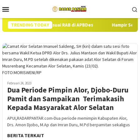
Loncat
Menu
ke
Mobile
konten
 13 Ekor Babi Sesuai RAB di APBDes
TRENDING TODAY
Hampir Setahun Jaks
Februari 24, 2023
Dua Periode Pimpin Alor, Djobo-Duru
Pamit dan Sampaikan Terimakasih
Kepada Masyarakat Alor Selatan
APUI,RADARPANTAR.com-Dua periode memimpin Kabupaten Alor,
Drs. Amon Djobo, M.Ap dan Imran Duru, M.Pd berpamitan sekaligus
BERITA TERKAIT