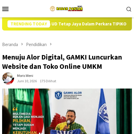
Loncat
Menu
ke
Mobile
konten
 Negara UD Tetap Jaya Dalam Perkara TIPIKOR DD di Alor: Catata
TRENDING TODAY
Beranda
Pendidikan
Menuju Alor Digital, GAMKI Luncurkan
Website dan Toko Online UMKM
Moris Weni
Juni 10, 2026
175 Dilihat