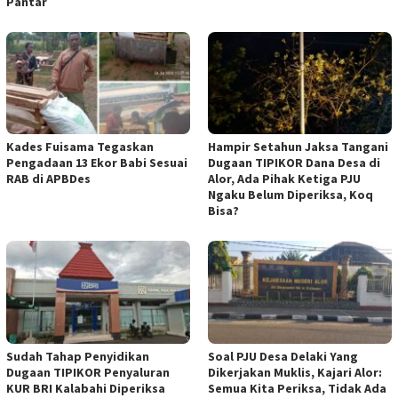
Pantar
Kades Fuisama Tegaskan
Hampir Setahun Jaksa Tangani
Pengadaan 13 Ekor Babi Sesuai
Dugaan TIPIKOR Dana Desa di
RAB di APBDes
Alor, Ada Pihak Ketiga PJU
Ngaku Belum Diperiksa, Koq
Bisa?
Sudah Tahap Penyidikan
Soal PJU Desa Delaki Yang
Dugaan TIPIKOR Penyaluran
Dikerjakan Muklis, Kajari Alor:
KUR BRI Kalabahi Diperiksa
Semua Kita Periksa, Tidak Ada