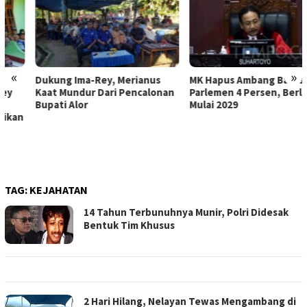
«
»
Dukung Ima-Rey, Merianus
MK Hapus Ambang Batas
Kaat Mundur Dari Pencalonan
Parlemen 4 Persen, Berlaku
Bupati Alor
Mulai 2029
TAG:
KEJAHATAN
14 Tahun Terbunuhnya Munir, Polri Didesak
Bentuk Tim Khusus
2 Hari Hilang, Nelayan Tewas Mengambang di