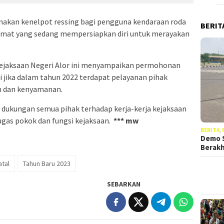
nakan kenelpot ressing bagi pengguna kendaraan roda
BERIT
umat yang sedang mempersiapkan diri untuk merayakan
Kejaksaan Negeri Alor ini menyampaikan permohonan
i jika dalam tahun 2022 terdapat pelayanan pihak
n dan kenyamanan.
dukungan semua pihak terhadap kerja-kerja kejaksaan
ugas pokok dan fungsi kejaksaan.
*** mw
BERITA
,
Demo S
Berak
atal
Tahun Baru 2023
SEBARKAN