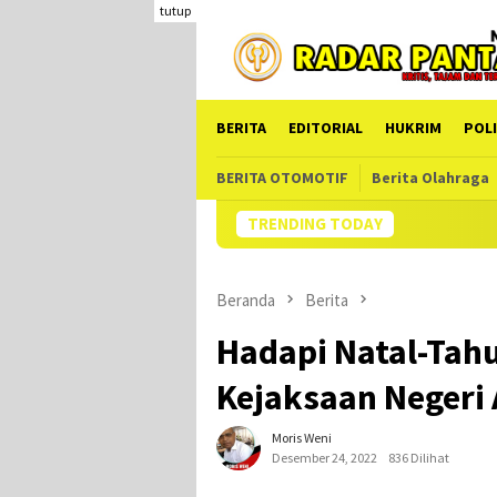
Loncat
tutup
ke
konten
BERITA
EDITORIAL
HUKRIM
POLI
BERITA OTOMOTIF
Berita Olahraga
TRENDING TODAY
Beranda
Berita
Hadapi Natal-Tahu
Kejaksaan Negeri 
Moris Weni
Desember 24, 2022
836 Dilihat