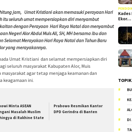
PENDIDI
itung jam, Umat Kristiani akan memasuki perayaan Hari
Kades 
Ekor…
h itu seluruh umat mempersiapkan diri menyambut
erkaitan dengan Perayaan Hari Raya Natal dan menyambut
an Negeri Alor Abdul Muis Ali, SH, MH bersama ibu dan
n Selamat Merayakan Hari Raya Natal dan Tahun Baru
Alor yang merayakannya.
ada Umat Kristiani dan selamat mempersiapkan diri
gi seluruh masyarakat Kabupaten Alor, Muis
 masyarakat agar tetap menjaga keamanan dan
TOPIK
ya keagamaan ini.
BU
KE
kowi Minta ASEAN
Prabowo Resmikan Kantor
AL
ngani Masalah Muslim
DPD Gerindra di Banten
hingya di Rakhine State
DI
TA