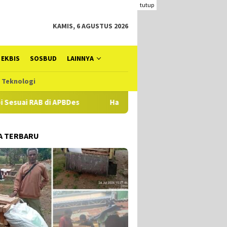
tutup
KAMIS, 6 AGUSTUS 2026
EKBIS
SOSBUD
LAINNYA
Teknologi
B di APBDes
Hampir Setahun Jaksa Tangani Dugaan TIPIKOR
A TERBARU