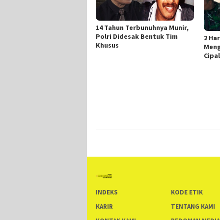
14 Tahun Terbunuhnya Munir,
Polri Didesak Bentuk Tim
2 Ha
Khusus
Meng
Cipa
INDEKS
KODE ETIK
KARIR
TENTANG KAMI