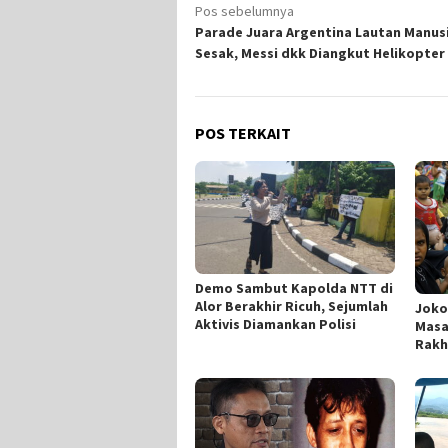
Navigasi
Pos sebelumnya
Parade Juara Argentina Lautan Manus
pos
Sesak, Messi dkk Diangkut Helikopter
POS TERKAIT
Demo Sambut Kapolda NTT di
Alor Berakhir Ricuh, Sejumlah
Joko
Aktivis Diamankan Polisi
Masa
Rakh