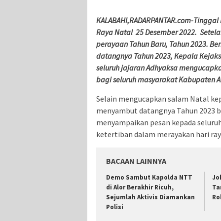
KALABAHI,RADARPANTAR.com-Tinggal h
Raya Natal 25 Desember 2022. Setela
perayaan Tahun Baru, Tahun 2023. B
datangnya Tahun 2023, Kepala Kejaksa
seluruh jajaran Adhyaksa mengucapka
bagi seluruh masyarakat Kabupaten 
Selain mengucapkan salam Natal kep
menyambut datangnya Tahun 2023 ba
menyampaikan pesan kepada seluruh
ketertiban dalam merayakan hari ra
BACAAN LAINNYA
Demo Sambut Kapolda NTT
Jo
di Alor Berakhir Ricuh,
Ta
Sejumlah Aktivis Diamankan
Ro
Polisi