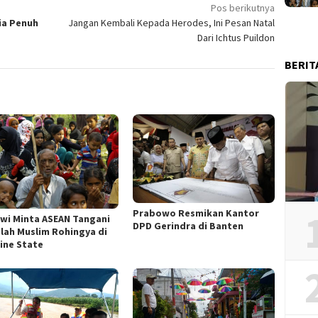
Pos berikutnya
ia Penuh
Jangan Kembali Kepada Herodes, Ini Pesan Natal
Dari Ichtus Puildon
BERIT
Prabowo Resmikan Kantor
wi Minta ASEAN Tangani
DPD Gerindra di Banten
lah Muslim Rohingya di
ine State