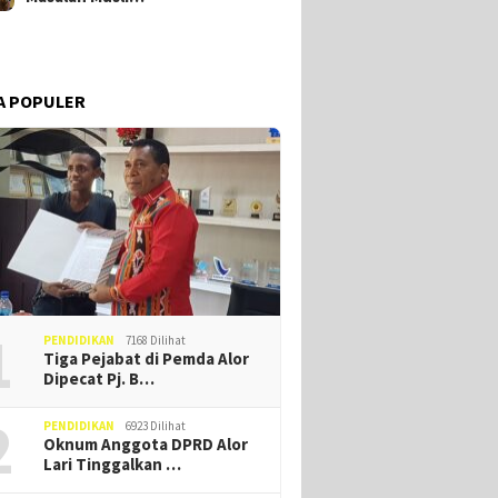
A POPULER
1
PENDIDIKAN
7168 Dilihat
Tiga Pejabat di Pemda Alor
Dipecat Pj. B…
2
PENDIDIKAN
6923 Dilihat
Oknum Anggota DPRD Alor
Lari Tinggalkan …