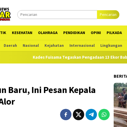
Pencarian
TIK
KESEHATAN
OLAHRAGA
PENDIDIKAN
OPINI
PILKADA
Daerah
Nasional
Kejahatan
Internasional
Lingkungan
Kades Fuisama Tegaskan Pengadaan 13 Ekor Babi Sesuai RA
BERIT
n Baru, Ini Pesan Kepala
Alor