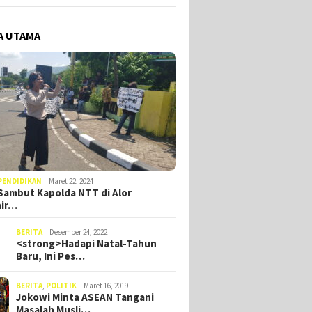
A UTAMA
PENDIDIKAN
Maret 22, 2024
ambut Kapolda NTT di Alor
hir…
BERITA
Desember 24, 2022
<strong>Hadapi Natal-Tahun
Baru, Ini Pes…
BERITA
,
POLITIK
Maret 16, 2019
Jokowi Minta ASEAN Tangani
Masalah Musli…