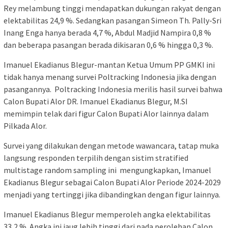
Rey melambung tinggi mendapatkan dukungan rakyat dengan
elektabilitas 24,9 %. Sedangkan pasangan Simeon Th. Pally-Sri
Inang Enga hanya berada 4,7 %, Abdul Madjid Nampira 0,8 %
dan beberapa pasangan berada dikisaran 0,6 % hingga 0,3 %.
Imanuel Ekadianus Blegur-mantan Ketua Umum PP GMKI ini
tidak hanya menang survei Poltracking Indonesia jika dengan
pasangannya. Poltracking Indonesia merilis hasil survei bahwa
Calon Bupati Alor DR. Imanuel Ekadianus Blegur, M.SI
memimpin telak dari figur Calon Bupati Alor lainnya dalam
Pilkada Alor.
Survei yang dilakukan dengan metode wawancara, tatap muka
langsung responden terpilih dengan sistim stratified
multistage random sampling ini mengungkapkan, Imanuel
Ekadianus Blegur sebagai Calon Bupati Alor Periode 2024-2029
menjadi yang tertinggi jika dibandingkan dengan figur lainnya.
Imanuel Ekadianus Blegur memperoleh angka elektabilitas
33,2 %. Angka ini jaug lebih tinggi dari pada perolehan Calon