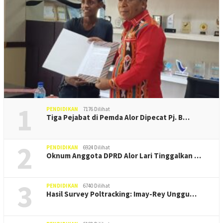
1
PENDIDIKAN
7176 Dilihat
Tiga Pejabat di Pemda Alor Dipecat Pj. B…
2
PENDIDIKAN
6924 Dilihat
Oknum Anggota DPRD Alor Lari Tinggalkan …
3
PENDIDIKAN
6740 Dilihat
Hasil Survey Poltracking: Imay-Rey Unggu…