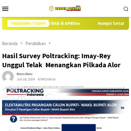
Loncat
Menu
ke
Mobile
konten
i Sesuai RAB di APBDes
TRENDING TODAY
Hampir Setahun Jaksa Tangani Dug
Beranda
Pendidikan
Hasil Survey Poltracking: Imay-Rey
Unggul Telak Menangkan Pilkada Alor
Moris Weni
Juli 18, 2024
6740 Dilihat