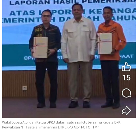
Wakil Bupati Alor dan Ketua DPRD dalam satu sesi foto bersama Kepala BPK
Perwakilan NTT setelah menerima LHP LKPD Alor. FOTO:ITM⁷