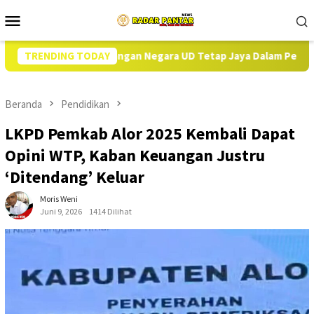
Loncat
Menu
ke
Mobile
konten
gian Keuangan Negara UD Tetap Jaya Dalam Perkara TPIKOR DD di 
TRENDING TODAY
Beranda
Pendidikan
LKPD Pemkab Alor 2025 Kembali Dapat
Opini WTP, Kaban Keuangan Justru
‘Ditendang’ Keluar
Moris Weni
Juni 9, 2026
1414 Dilihat