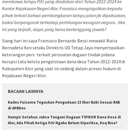
membawa lampu PJU yang diadakan dari Tahun 2022-2024 ke
Kantor Kejaksaan Negeri Alor. Fransisco mengingatkan kepada
pihak terkait bahwa pembongkaran lampu jalan jik dipaksakan,
bakal berpengaruh terhadap perhitungan kerugian negara. Jika
ini yang terjadi, siapa yang harus bertanggung jawab?
Siang hari ini saya Fransisco Bernardo Bessi mewakil Maria
Bernadeta Yuni selaku Direktris UD Tetap Jaya menyempaikan
keterangan pers terkait persoalan dugaan tindak pidana
korupsi tata kelola pengelolaan dana desa Tahun 2022-2024 di
Kabupaten Alor yang saat ini sedang dalam proses hukum di
Kejaksaan Negeri Alor.
BACAAN LAINNYA
Kades Fuisama Tegaskan Pengadaan 13 Ekor Babi Sesuai RAB
di APBDes
Hampir Setahun Jaksa Tangani Dugaan TIPIKOR Dana Desa di
Alor, Ada Pihak Ketiga PJU Ngaku Belum Diperiksa, Koq Bisa?