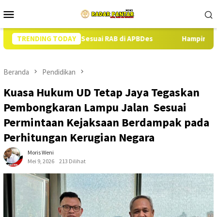
Loncat
Menu
ke
Mobile
konten
kor Babi Sesuai RAB di APBDes
TRENDING TODAY
Hampir Setahun Jaksa Tang
Beranda
Pendidikan
Kuasa Hukum UD Tetap Jaya Tegaskan
Pembongkaran Lampu Jalan Sesuai
Permintaan Kejaksaan Berdampak pada
Perhitungan Kerugian Negara
Moris Weni
Mei 9, 2026
213 Dilihat