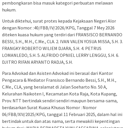
pembongkaran bisa masuk kategori perbuatan melawan
hukum.
Untuk diktehui, surat protes kepada Kejaksaan Negeri Alor
dengan Nomor: :40/FBB/IV/2026/KPG, Tanggal 7 Mey 2026
diteken kuasa hukum yang terdiri dari FRANSISCO BERNANDO
BESSI, S.H., M.H., C.Me., CLA. 2. IVAN VALEN YOSUA MISSA, S.H. 3.
FRANGKY ROBERTO WILIEM DJARA, S.H. 4. PETRUS
LOMANLEDO, S.H. 5. ALFRIDO OPNIEL LERRY LENGGU, S.H. 6.
DJITRO RIFAN ARYANTO RADJA, S.H.
Para Advokad dan Asisten Advokad ini berasal dari Kantor
Pengacara & Mediator Fransisco Bernando Bessi, S.H., M.H.,
C.Me., CLA, yang beralamat di Jalan Soeharto No. 50 A,
Kelurahan Naikoten I, Kecamatan Kota Raja, Kota Kupang,
Prov. NTT bertindak sendiri sendiri maupun bersama-sama,
berdasarkan Surat Kuasa Khusus Nomor : Nomor
06/FBB/XIV/2025/KPG, tanggal 11 Februari 2025, dalam hal ini
bertindak untuk dan atas nama, serta mewakili kepentingan