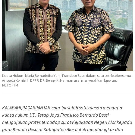
Kuasa Hukum Maria Bernadetha Yuni, Fransisco Bessi dalam satu sesi foto bersama
Anggota Komisi III DPR RI DR. Benny K. Harman usai menyerahkan laporan.
FOTO:ITM
KALABAHI,RADARPANTAR.com-Ini salah satu alasan mengapa
kuasa hukum UD. Tetap Jaya Fransisco Bernardo Bessi
mengajukan protes terhadap surat Kejaksaan Negeri Alor kepada
para Kepala Desa di Kabupaten Alor untuk membongkar dan