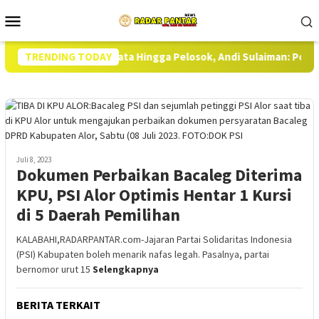
Loncat
Menu
ke
Mobile
konten
eras Harus Merata Hingga Pelosok, Andi Sulaiman: Polisi Tindak 
TRENDING TODAY
Juli 8, 2023
Dokumen Perbaikan Bacaleg Diterima
KPU, PSI Alor Optimis Hentar 1 Kursi
di 5 Daerah Pemilihan
KALABAHI,RADARPANTAR.com-Jajaran Partai Solidaritas Indonesia
(PSI) Kabupaten boleh menarik nafas legah. Pasalnya, partai
bernomor urut 15
Selengkapnya
BERITA TERKAIT