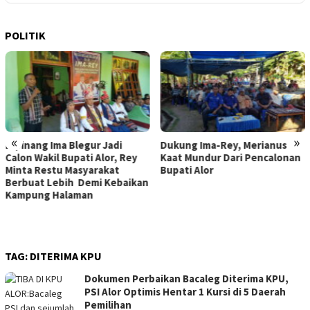
POLITIK
«
»
Dukung Ima-Rey, Merianus
MK Hapus Ambang Batas
Kaat Mundur Dari Pencalonan
Parlemen 4 Persen, Berlaku
Bupati Alor
Mulai 2029
TAG:
DITERIMA KPU
Dokumen Perbaikan Bacaleg Diterima KPU,
PSI Alor Optimis Hentar 1 Kursi di 5 Daerah
Pemilihan