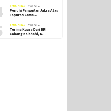
4
PENDIDIKAN
6167 Dilihat
Penuhi Panggilan Jaksa Atas
Laporan Cama…
5
PENDIDIKAN
5708 Dilihat
Terima Kuasa Dari BRI
Cabang Kalabahi, K…