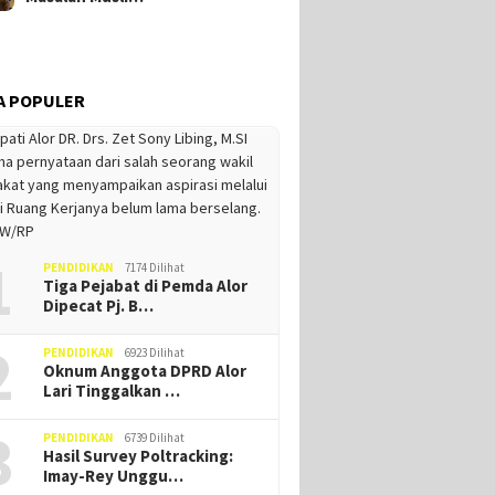
A POPULER
1
PENDIDIKAN
7174 Dilihat
Tiga Pejabat di Pemda Alor
Dipecat Pj. B…
2
PENDIDIKAN
6923 Dilihat
Oknum Anggota DPRD Alor
Lari Tinggalkan …
3
PENDIDIKAN
6739 Dilihat
Hasil Survey Poltracking:
Imay-Rey Unggu…