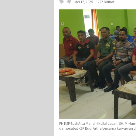
Mei 17, 2025
1227 Dilihat
PH KSP Budi Arta Mandiri Koilal Loban, SH, M.Hu
dan pejabat KSP Budi Artha bersama karyawan d