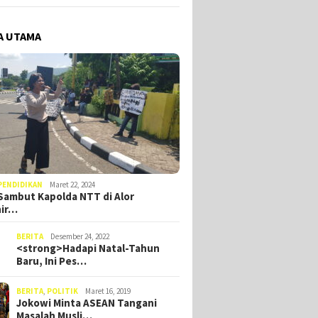
A UTAMA
PENDIDIKAN
Maret 22, 2024
ambut Kapolda NTT di Alor
hir…
BERITA
Desember 24, 2022
<strong>Hadapi Natal-Tahun
Baru, Ini Pes…
BERITA
,
POLITIK
Maret 16, 2019
Jokowi Minta ASEAN Tangani
Masalah Musli…