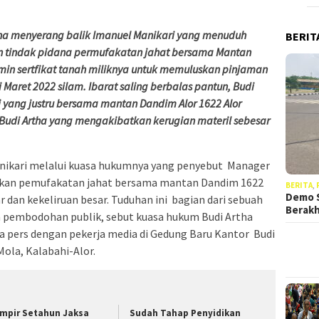
a menyerang balik Imanuel Manikari yang menuduh
BERIT
n tindak pidana permufakatan jahat bersama Mantan
min sertfikat tanah miliknya untuk memuluskan pinjaman
 Maret 2022 silam. Ibarat saling berbalas pantun, Budi
 yang justru bersama mantan Dandim Alor 1622 Alor
Budi Artha yang mengakibatkan kerugian materil sebesar
nikari melalui kuasa hukumnya yang penyebut Manager
kukan pemufakatan jahat bersama mantan Dandim 1622
BERITA
,
Demo S
r dan kekeliruan besar. Tuduhan ini bagian dari sebuah
Berak
a pembodohan publik, sebut kuasa hukum Budi Artha
a pers dengan pekerja media di Gedung Baru Kantor Budi
 Mola, Kalabahi-Alor.
mpir Setahun Jaksa
Sudah Tahap Penyidikan