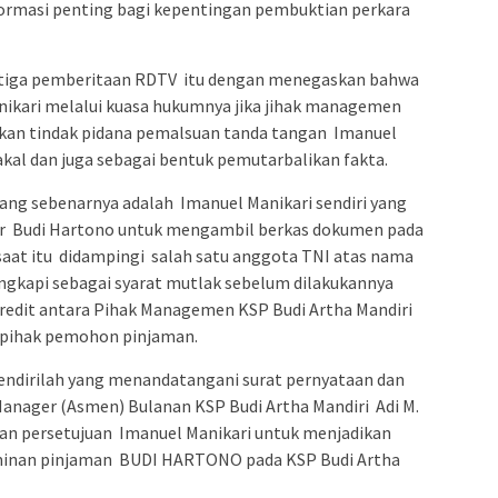
rmasi penting bagi kepentingan pembuktian perkara
.
 tiga pemberitaan RDTV itu dengan menegaskan bahwa
ikari melalui kuasa hukumnya jika jihak managemen
ukan tindak pidana pemalsuan tanda tangan Imanuel
akal dan juga sebagai bentuk pemutarbalikan fakta.
 yang sebenarnya adalah Imanuel Manikari sendiri yang
 Budi Hartono untuk mengambil berkas dokumen pada
saat itu didampingi salah satu anggota TNI atas nama
engkapi sebagai syarat mutlak sebelum dilakukannya
redit antara Pihak Managemen KSP Budi Artha Mandiri
 pihak pemohon pinjaman.
sendirilah yang menandatangani surat pernyataan dan
Manager (Asmen) Bulanan KSP Budi Artha Mandiri Adi M.
an persetujuan Imanuel Manikari untuk menjadikan
jaminan pinjaman BUDI HARTONO pada KSP Budi Artha