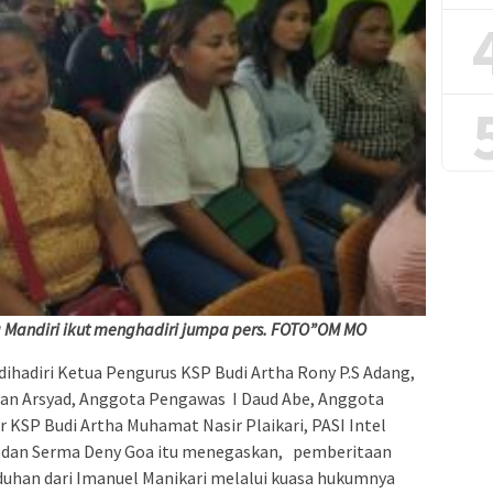
a Mandiri ikut menghadiri jumpa pers. FOTO”OM MO
dihadiri Ketua Pengurus KSP Budi Artha Rony P.S Adang,
an Arsyad, Anggota Pengawas I Daud Abe, Anggota
 KSP Budi Artha Muhamat Nasir Plaikari, PASI Intel
 dan Serma Deny Goa itu menegaskan,
pemberitaan
duhan dari Imanuel Manikari melalui kuasa hukumnya