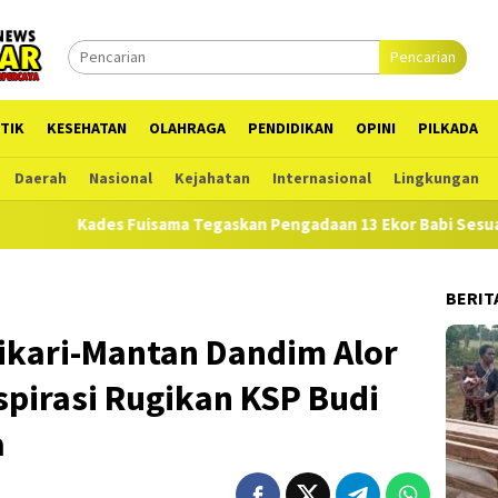
Pencarian
TIK
KESEHATAN
OLAHRAGA
PENDIDIKAN
OPINI
PILKADA
Daerah
Nasional
Kejahatan
Internasional
Lingkungan
Tegaskan Pengadaan 13 Ekor Babi Sesuai RAB di APBDes
BERIT
nikari-Mantan Dandim Alor
pirasi Rugikan KSP Budi
a