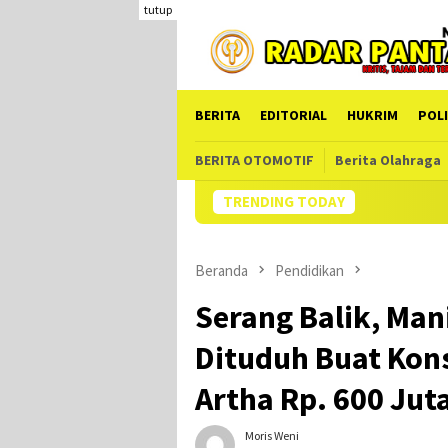
Loncat
tutup
ke
konten
BERITA
EDITORIAL
HUKRIM
POLI
BERITA OTOMOTIF
Berita Olahraga
TRENDING TODAY
Kades Fuisama 
Beranda
Pendidikan
Serang Balik, Ma
Dituduh Buat Kons
Artha Rp. 600 Jut
Moris Weni