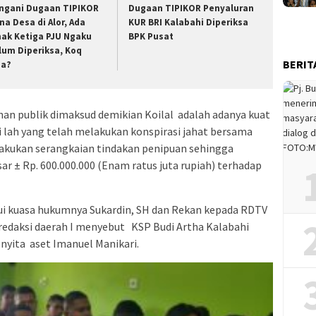
ngani Dugaan TIPIKOR
Dugaan TIPIKOR Penyaluran
na Desa di Alor, Ada
KUR BRI Kalabahi Diperiksa
hak Ketiga PJU Ngaku
BPK Pusat
lum Diperiksa, Koq
BERIT
sa?
n publik dimaksud demikian Koilal adalah adanya kuat
i lah yang telah melakukan konspirasi jahat bersama
akukan serangkaian tindakan penipuan sehingga
r ± Rp. 600.000.000 (Enam ratus juta rupiah) terhadap
i kuasa hukumnya Sukardin, SH dan Rekan kepada RDTV
 redaksi daerah I menyebut
KSP Budi Artha Kalabahi
nyita aset Imanuel Manikari.