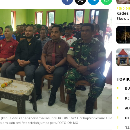
PENDIDI
Kades 
Ekor…
TOPIK
BU
KE
AL
DI
m (kedua dari kanan) bersama Pasi Intel KODIM 1622 Alor Kapten Semuel Ulle
alam satu sesi foto setelah jumpa pers. FOTO:OM MO
TA