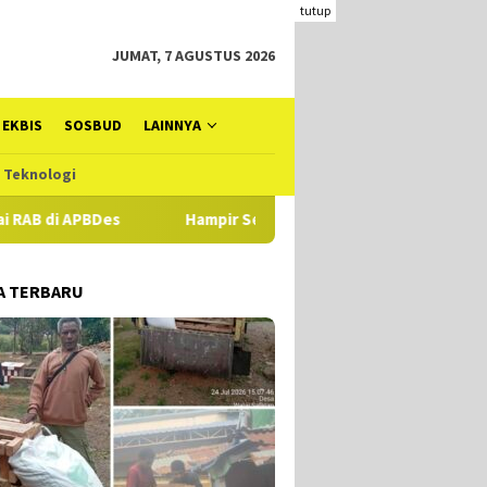
tutup
JUMAT, 7 AGUSTUS 2026
EKBIS
SOSBUD
LAINNYA
Teknologi
Hampir Setahun Jaksa Tangani Dugaan TIPIKOR Dana Desa di Alor, 
A TERBARU