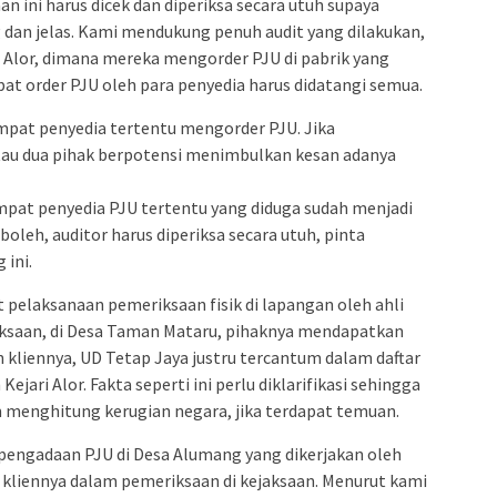
n ini harus dicek dan diperiksa secara utuh supaya
dan jelas. Kami mendukung penuh audit yang dilakukan,
i Alor, dimana mereka mengorder PJU di pabrik yang
t order PJU oleh para penyedia harus didatangi semua.
pat penyedia tertentu mengorder PJU. Jika
au dua pihak berpotensi menimbulkan kesan adanya
mpat penyedia PJU tertentu yang diduga sudah menjadi
boleh, auditor harus diperiksa secara utuh, pinta
 ini.
pelaksanaan pemeriksaan fisik di lapangan oleh ahli
jaksaan, di Desa Taman Mataru, pihaknya mendapatkan
n kliennya, UD Tetap Jaya justru tercantum dalam daftar
jari Alor. Fakta seperti ini perlu diklarifikasi sehingga
 menghitung kerugian negara, jika terdapat temuan.
engadaan PJU di Desa Alumang yang dikerjakan oleh
kliennya dalam pemeriksaan di kejaksaan. Menurut kami