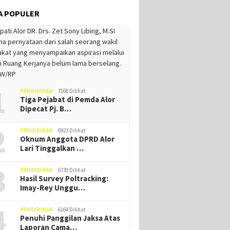
A POPULER
1
PENDIDIKAN
7168 Dilihat
Tiga Pejabat di Pemda Alor
Dipecat Pj. B…
2
PENDIDIKAN
6923 Dilihat
Oknum Anggota DPRD Alor
Lari Tinggalkan …
3
PENDIDIKAN
6739 Dilihat
Hasil Survey Poltracking:
Imay-Rey Unggu…
4
PENDIDIKAN
6164 Dilihat
Penuhi Panggilan Jaksa Atas
Laporan Cama…