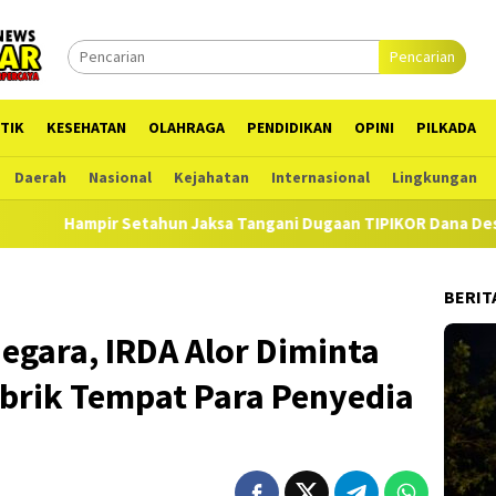
Pencarian
TIK
KESEHATAN
OLAHRAGA
PENDIDIKAN
OPINI
PILKADA
Daerah
Nasional
Kejahatan
Internasional
Lingkungan
Jaksa Tangani Dugaan TIPIKOR Dana Desa di Alor, Ada Pihak Ketig
BERIT
egara, IRDA Alor Diminta
brik Tempat Para Penyedia