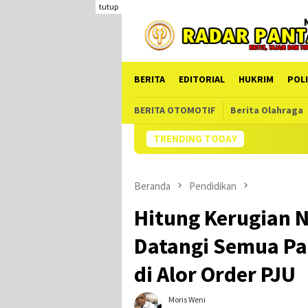
Loncat
tutup
ke
konten
BERITA
EDITORIAL
HUKRIM
POLI
BERITA OTOMOTIF
Berita Olahraga
TRENDING TODAY
Hampir Setahun 
Beranda
Pendidikan
Hitung Kerugian N
Datangi Semua Pa
di Alor Order PJU
Moris Weni