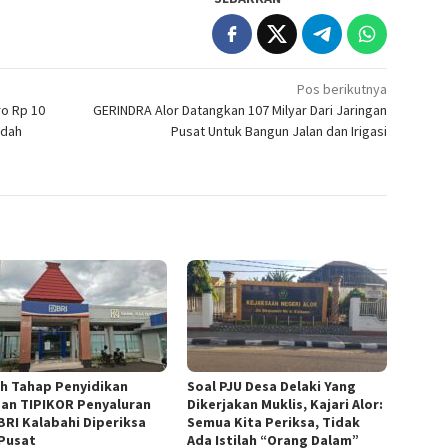
Pos berikutnya
ro Rp 10
GERINDRA Alor Datangkan 107 Milyar Dari Jaringan
udah
Pusat Untuk Bangun Jalan dan Irigasi
h Tahap Penyidikan
Soal PJU Desa Delaki Yang
an TIPIKOR Penyaluran
Dikerjakan Muklis, Kajari Alor:
BRI Kalabahi Diperiksa
Semua Kita Periksa, Tidak
Pusat
Ada Istilah “Orang Dalam”