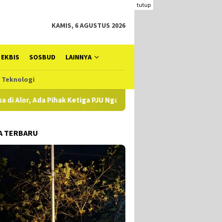
tutup
KAMIS, 6 AGUSTUS 2026
EKBIS
SOSBUD
LAINNYA
Teknologi
a PJU Ngaku Belum Diperiksa, Koq Bisa?
Sudah Tahap Pen
A TERBARU