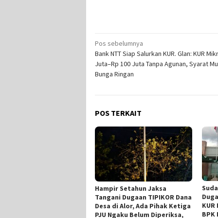
Navigasi
Pos sebelumnya
Bank NTT Siap Salurkan KUR. Glan: KUR Mik
pos
Juta–Rp 100 Juta Tanpa Agunan, Syarat M
Bunga Ringan
POS TERKAIT
Suda
Hampir Setahun Jaksa
Duga
Tangani Dugaan TIPIKOR Dana
KUR 
Desa di Alor, Ada Pihak Ketiga
BPK 
PJU Ngaku Belum Diperiksa,