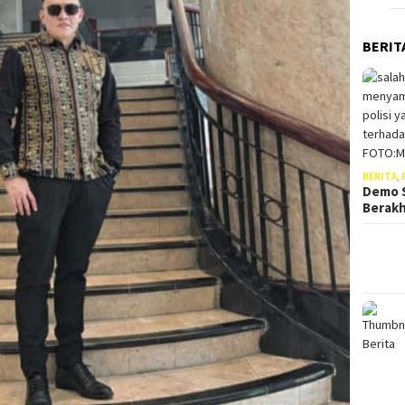
BERIT
BERITA
,
Demo S
Berak