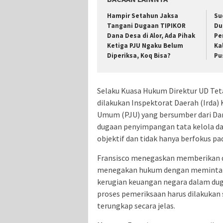
Hampir Setahun Jaksa
Su
Tangani Dugaan TIPIKOR
Du
Dana Desa di Alor, Ada Pihak
Pe
Ketiga PJU Ngaku Belum
Ka
Diperiksa, Koq Bisa?
Pu
Selaku Kuasa Hukum Direktur UD Tet
dilakukan Inspektorat Daerah (Irda
Umum (PJU) yang bersumber dari Da
dugaan penyimpangan tata kelola dan
objektif dan tidak hanya berfokus pad
Fransisco menegaskan memberikan d
menegakan hukum dengan meminta 
kerugian keuangan negara dalam duga
proses pemeriksaan harus dilakukan 
terungkap secara jelas.