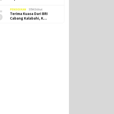
5
PENDIDIKAN
5704 Dilihat
Terima Kuasa Dari BRI
Cabang Kalabahi, K…