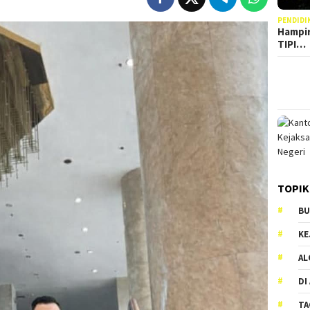
PENDIDI
Hampir
TIPI…
TOPIK
BU
KE
AL
DI
TA