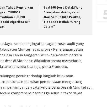
dah Tahap Penyidikan
Soal PJU Desa Delaki Yang
gaan TIPIKOR
Dikerjakan Muklis, Kajari
nyaluran KUR BRI
Alor: Semua Kita Periksa,
labahi Diperiksa BPK
Tidak Ada Istilah “Orang
sat
Dalam”
ap Jaya, kami mengingatkan agar proses audit yang
) Kabupaten Alor terhadap proyek Penerangan Jalan
na Desa Tahun Anggaran 2022–2024 dalam perkara
a desa di Alor harus dilakukan secara menyeluruh,
a satu penyedia jasa saja, pinta Fransisco.
ukungan penuh terhadap langkah kejaksaan
Inspektorat melakukan pemeriksaan menghitung
an penyimpangan tata kelola Dana Desa di Alor. Tetapi,
secara komprehensif sehingga seluruh fakta dapat