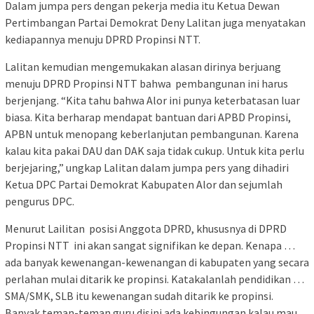
Dalam jumpa pers dengan pekerja media itu Ketua Dewan
Pertimbangan Partai Demokrat Deny Lalitan juga menyatakan
kediapannya menuju DPRD Propinsi NTT.
Lalitan kemudian mengemukakan alasan dirinya berjuang
menuju DPRD Propinsi NTT bahwa pembangunan ini harus
berjenjang. “Kita tahu bahwa Alor ini punya keterbatasan luar
biasa. Kita berharap mendapat bantuan dari APBD Propinsi,
APBN untuk menopang keberlanjutan pembangunan. Karena
kalau kita pakai DAU dan DAK saja tidak cukup. Untuk kita perlu
berjejaring,” ungkap Lalitan dalam jumpa pers yang dihadiri
Ketua DPC Partai Demokrat Kabupaten Alor dan sejumlah
pengurus DPC.
Menurut Lailitan posisi Anggota DPRD, khususnya di DPRD
Propinsi NTT ini akan sangat signifikan ke depan. Kenapa …
ada banyak kewenangan-kewenangan di kabupaten yang secara
perlahan mulai ditarik ke propinsi. Katakalanlah pendidikan …
SMA/SMK, SLB itu kewenangan sudah ditarik ke propinsi.
Banyak teman-teman guru disini ada kebingungan kalau mau