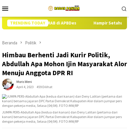
Loncat
Menu
ke
Mobile
konten
 Sesuai RAB di APBDes
TRENDING TODAY
Hampir Setahun Jaksa Tangani Dug
Beranda
Politik
Himbau Berhenti Jadi Kurir Politik,
Abdullah Apa Mohon Ijin Masyarakat Alor
Menuju Anggota DPR RI
Moris Weni
April 4, 2023
459 Dilihat
JUMPA PERS-Abdullah Apa (kedua dari kanan) dan Deny Lalitan (pertama dari
kanan) bersama jajaran DPC Partai Demokrat Kabupaten Alor dalam jumpar pers
dengan pekerja media, Selasa (04/04). FOTO:MW/RP