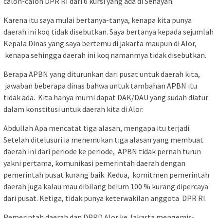
calon-calon DPR RI dari 6 kursi yang ada di Senayan.
Karena itu saya mulai bertanya-tanya, kenapa kita punya
daerah ini koq tidak disebutkan. Saya bertanya kepada sejumlah
Kepala Dinas yang saya bertemu di jakarta maupun di Alor,
kenapa sehingga daerah ini koq namanmya tidak disebutkan.
Berapa APBN yang diturunkan dari pusat untuk daerah kita,
jawaban beberapa dinas bahwa untuk tambahan APBN itu
tidak ada. Kita hanya murni dapat DAK/DAU yang sudah diatur
dalam konstitusi untuk daerah kita di Alor.
Abdullah Apa mencatat tiga alasan, mengapa itu terjadi.
Setelah ditelusuri ia menemukan tiga alasan yang membuat
daerah ini dari periode ke periode, APBN tidak pernah turun
yakni pertama, komunikasi pemerintah daerah dengan
pemerintah pusat kurang baik. Kedua, komitmen pemerintah
daerah juga kalau mau dibilang belum 100 % kurang dipercaya
dari pusat. Ketiga, tidak punya keterwakilan anggota DPR RI.
Pemerintah daerah dan DPRD Alor ke Jakarta mengemis-