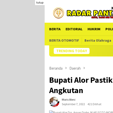
Loncat
tutup
ke
konten
BERITA
EDITORIAL
HUKRIM
POLI
BERITA OTOMOTIF
Berita Olahraga
TRENDING TODAY
Kades 
Beranda
Daerah
Bupati Alor Pasti
Angkutan
Moris Weni
September 7, 2022
421 Dilihat