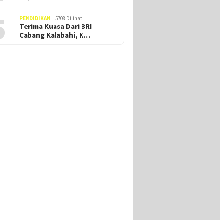
5
PENDIDIKAN
5708 Dilihat
Terima Kuasa Dari BRI
Cabang Kalabahi, K…