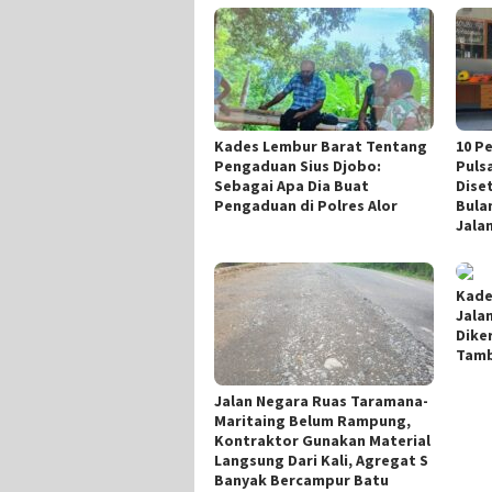
Kades Lembur Barat Tentang
10 P
Pengaduan Sius Djobo:
Puls
Sebagai Apa Dia Buat
Dise
Pengaduan di Polres Alor
Bula
Jala
Kade
Jala
Dike
Tamb
Jalan Negara Ruas Taramana-
Maritaing Belum Rampung,
Kontraktor Gunakan Material
Langsung Dari Kali, Agregat S
Banyak Bercampur Batu