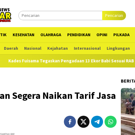
Pencarian
TIK
KESEHATAN
OLAHRAGA
PENDIDIKAN
OPINI
PILKADA
Daerah
Nasional
Kejahatan
Internasional
Lingkungan
Fuisama Tegaskan Pengadaan 13 Ekor Babi Sesuai RAB di APBDes
BERIT
kan Segera Naikan Tarif Jasa