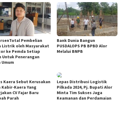
ersenTotal Pembelian
Bank Dunia Bangun
a Listrik oleh Masyarakat
PUSDALOPS PB BPBD Alor
tor ke Pemda Setiap
Melalui BNPB
n Untuk Penerangan
n Umum
s Kaera Sebut Kerusakan
Lepas Distribusi Logistik
n Kabir-Kaera Yang
Pilkada 2024, Pj. Bupati Alor
rjakan CV Fajar Baru
Minta Tim Sukses Jaga
ah Parah
Keamanan dan Perdamaian