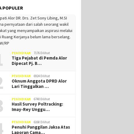
A POPULER
1
PENDIDIKAN
7176 Dilihat
Tiga Pejabat di Pemda Alor
Dipecat Pj. B…
2
PENDIDIKAN
6924 Dilihat
Oknum Anggota DPRD Alor
Lari Tinggalkan …
3
PENDIDIKAN
6740 Dilihat
Hasil Survey Poltracking:
Imay-Rey Unggu…
4
PENDIDIKAN
6168 Dilihat
Penuhi Panggilan Jaksa Atas
Laporan Cama…