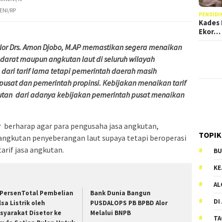
ENI/RP
PENDIDI
Kades 
Ekor…
or Drs. Amon Djobo, M.AP memastikan segera menaikan
n darat maupun angkutan laut di seluruh wilayah
 dari tarif lama tetapi pemerintah daerah masih
sat dan pemerintah propinsi. Kebijakan menaikan tarif
utan dari adanya kebijakan pemerintah pusat menaikan
 berharap agar para pengusaha jasa angkutan,
TOPIK
angkutan penyeberangan laut supaya tetapi beroperasi
rif jasa angkutan.
BU
KE
AL
 PersenTotal Pembelian
Bank Dunia Bangun
DI
lsa Listrik oleh
PUSDALOPS PB BPBD Alor
syarakat Disetor ke
Melalui BNPB
TA