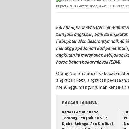
Bupati Alor Drs. Amon Djobo, M.AP. FOTO:MORISW
KALABAHI,RADARPANTAR.com-Bupati Al
tarif jasa angkutan, baik itu angkuta
Kabupaten Alor. Besarannya naik 40 %
menunggu pedoman dari pemerintah pu
angkutan ini merupakan kebijakan ik
harga bahan bakar minyak (BBM).
Orang Nomor Satu di Kabupaten Alor
angkutan kota, angkutan pedesaan, 
menunggu mengumuman kenaikan ta
BACAAN LAINNYA
Kades Lembur Barat
10
Tentang Pengaduan Sius
Pu
Djobo: Sebagai Apa Dia Buat
Ma