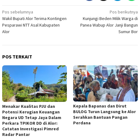
Navigasi
Pos sebelumnya
Pos berikutnya
Wakil Bupati Alor Terima Kontingen
Kunjungi Beden Milik Warga di
pos
Pesparawi NTT Asal Kabupaten
Panea Wabup Alor Janji Bangun
Alor
Sumur Bor
POS TERKAIT
Kepala Bapanas dan Dirut
Menakar Kualitas PJU dan
BULOG Turun Langsung ke Alor
Potensi Kerugian Keuangan
Serahkan Bantuan Pangan
Negara UD Tetap Jaya Dalam
Perdana
Perkara TPIKOR DD di Alor:
Catatan Investigasi Pimred
Radar Pantar