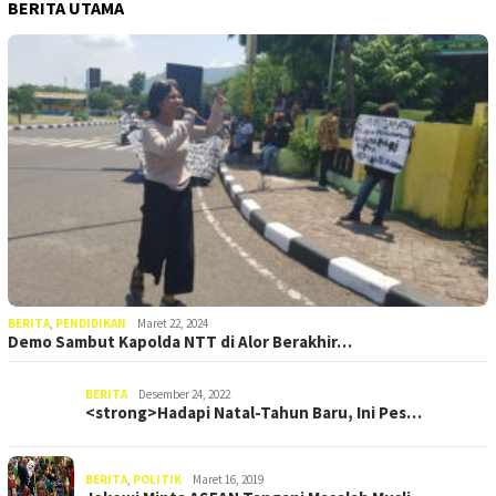
BERITA UTAMA
BERITA
,
PENDIDIKAN
Maret 22, 2024
Demo Sambut Kapolda NTT di Alor Berakhir…
BERITA
Desember 24, 2022
<strong>Hadapi Natal-Tahun Baru, Ini Pes…
BERITA
,
POLITIK
Maret 16, 2019