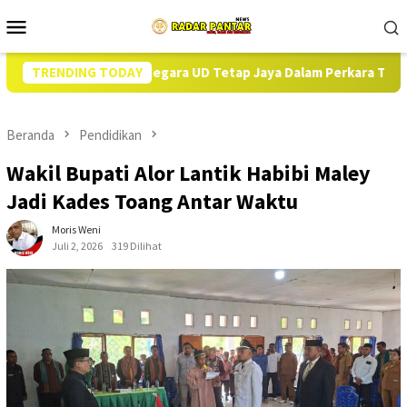
Loncat
Menu
ke
Mobile
konten
euangan Negara UD Tetap Jaya Dalam Perkara TPIKOR DD di Alor: 
TRENDING TODAY
Beranda
Pendidikan
Wakil Bupati Alor Lantik Habibi Maley
Jadi Kades Toang Antar Waktu
Moris Weni
Juli 2, 2026
319 Dilihat