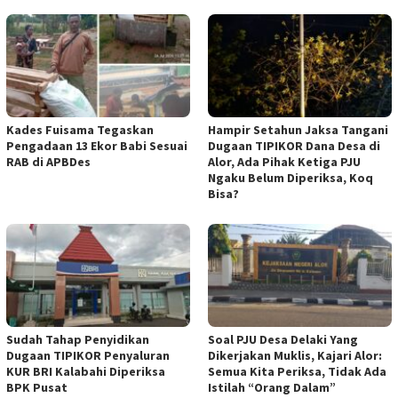
Kades Fuisama Tegaskan
Hampir Setahun Jaksa Tangani
Pengadaan 13 Ekor Babi Sesuai
Dugaan TIPIKOR Dana Desa di
RAB di APBDes
Alor, Ada Pihak Ketiga PJU
Ngaku Belum Diperiksa, Koq
Bisa?
Sudah Tahap Penyidikan
Soal PJU Desa Delaki Yang
Dugaan TIPIKOR Penyaluran
Dikerjakan Muklis, Kajari Alor:
KUR BRI Kalabahi Diperiksa
Semua Kita Periksa, Tidak Ada
BPK Pusat
Istilah “Orang Dalam”