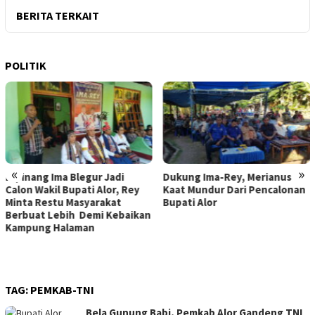
BERITA TERKAIT
POLITIK
«
»
Dukung Ima-Rey, Merianus
MK Hapus Ambang Batas
Kaat Mundur Dari Pencalonan
Parlemen 4 Persen, Berlaku
Bupati Alor
Mulai 2029
TAG:
PEMKAB-TNI
Bela Gunung Babi, Pemkab Alor Gandeng TNI