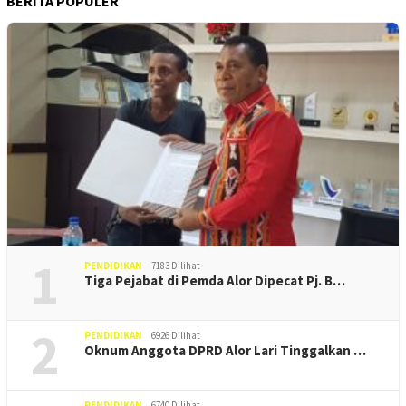
BERITA POPULER
1
PENDIDIKAN
7183 Dilihat
Tiga Pejabat di Pemda Alor Dipecat Pj. B…
2
PENDIDIKAN
6926 Dilihat
Oknum Anggota DPRD Alor Lari Tinggalkan …
PENDIDIKAN
6740 Dilihat