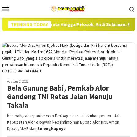
Loncat
Menu
ke
Mobile
konten
Beras Harus Merata Hingga Pelosok, Andi Sulaiman: Polisi Tindak
TRENDING TODAY
Agustus 2, 2022
Bela Gunung Babi, Pemkab Alor
Gandeng TNI Retas Jalan Menuju
Takala
Kalabahi,radarpantar.com-Berbagai cara dilakukan pemerintah
Kabupaten Alor dibawah kepemimpinan Bupati Alor Drs. Amon
Djobo, M.AP dan
Selengkapnya