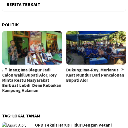
BERITA TERKAIT
POLITIK
«
»
Dukung Ima-Rey, Merianus
MK Hapus Ambang Batas
y
Kaat Mundur Dari Pencalonan
Parlemen 4 Persen, Berlak
Bupati Alor
Mulai 2029
kan
TAG:
LOKAL TANAM
OPD Teknis Harus Tidur Dengan Petani