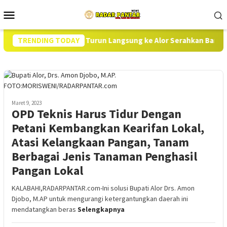
Loncat
Menu
ke
Mobile
konten
dan Dirut BULOG Turun Langsung ke Alor Serahkan Bantuan Pan
TRENDING TODAY
Maret 9, 2023
OPD Teknis Harus Tidur Dengan
Petani Kembangkan Kearifan Lokal,
Atasi Kelangkaan Pangan, Tanam
Berbagai Jenis Tanaman Penghasil
Pangan Lokal
KALABAHI,RADARPANTAR.com-Ini solusi Bupati Alor Drs. Amon
Djobo, M.AP untuk mengurangi ketergantungkan daerah ini
mendatangkan beras
Selengkapnya