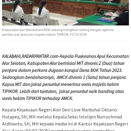
Kapus Apui dan Bendahara BOK sedang mengikuti sidang dengan agenda
pembacaan putusan majelis hakim TIPIKOR. FOTO:DOK
KALABAHI,RADARPANTAR.com-Kepala Puskesmas Apui Kecamatan
Alor Selatan, Kabupaten Alor berinisial MIT divonis 2 (Dua) tahun
penjara dalam perkara dugaan korupsi Dana BOK Tahun 2023.
Sedangkan bendaharanya, AMCK divonis 1 (Satu) tahun penjara.
Kapus MIT dan jaksa penuntut menerima vonis majelis hakim
TIPIKOR. Lebih dari tuntutan, jaksa penuntut naik banding atas
vonis hakim TIPIKOR terhadap AMCK.
Kepala Kejaksaan Negeri Alor Devi Love Marbuhal Oktario
Hutapea, SH, MH melalui Kepala Seksi Intelijen Nurrochmad
Ardhianto, SH, MH kepada media ini di Kantor Kejaksaan Negeri
Alor, Senin (03/02/2025) membenarkan vonis pengadilan