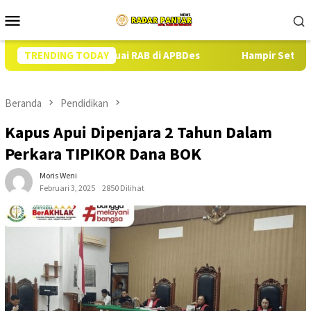
Loncat
Menu
ke
Mobile
konten
Babi Sesuai RAB di APBDes
TRENDING TODAY
Hampir Setahun Jaksa Tangani 
Beranda
Pendidikan
Kapus Apui Dipenjara 2 Tahun Dalam
Perkara TIPIKOR Dana BOK
Moris Weni
Februari 3, 2025
2850 Dilihat