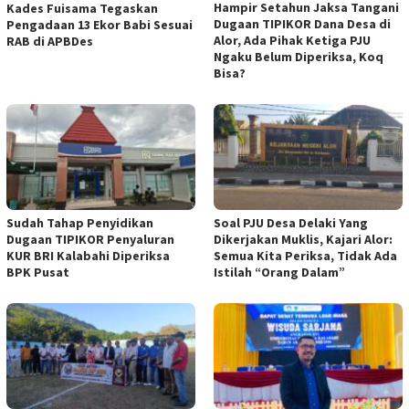
Hampir Setahun Jaksa Tangani
Kades Fuisama Tegaskan
Dugaan TIPIKOR Dana Desa di
Pengadaan 13 Ekor Babi Sesuai
Alor, Ada Pihak Ketiga PJU
RAB di APBDes
Ngaku Belum Diperiksa, Koq
Bisa?
Sudah Tahap Penyidikan
Soal PJU Desa Delaki Yang
Dugaan TIPIKOR Penyaluran
Dikerjakan Muklis, Kajari Alor:
KUR BRI Kalabahi Diperiksa
Semua Kita Periksa, Tidak Ada
BPK Pusat
Istilah “Orang Dalam”