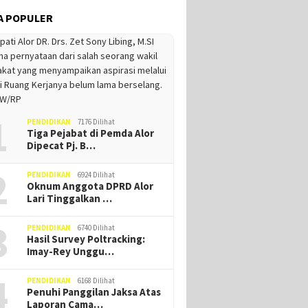
A POPULER
1
PENDIDIKAN
7176 Dilihat
Tiga Pejabat di Pemda Alor
Dipecat Pj. B…
2
PENDIDIKAN
6924 Dilihat
Oknum Anggota DPRD Alor
Lari Tinggalkan …
3
PENDIDIKAN
6740 Dilihat
Hasil Survey Poltracking:
Imay-Rey Unggu…
4
PENDIDIKAN
6168 Dilihat
Penuhi Panggilan Jaksa Atas
Laporan Cama…