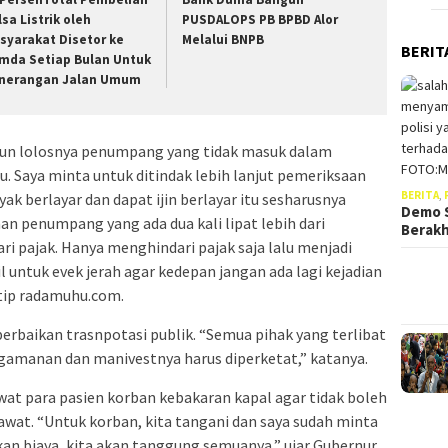
lsa Listrik oleh
PUSDALOPS PB BPBD Alor
syarakat Disetor ke
Melalui BNPB
BERIT
mda Setiap Bulan Untuk
nerangan Jalan Umum
upun lolosnya penumpang yang tidak masuk dalam
u. Saya minta untuk ditindak lebih lanjut pemeriksaan
BERITA
,
ak berlayar dan dapat ijin berlayar itu sesharusnya
Demo S
an penumpang yang ada dua kali lipat lebih dari
Berak
ri pajak. Hanya menghindari pajak saja lalu menjadi
 untuk evek jerah agar kedepan jangan ada lagi kejadian
utip radamuhu.com.
erbaikan trasnpotasi publik. “Semua pihak yang terlibat
gamanan dan manivestnya harus diperketat,” katanya.
at para pasien korban kebakaran kapal agar tidak boleh
awat. “Untuk korban, kita tangani dan saya sudah minta
an biaya, kita akan tanggung semuanya,” ujar Gubernur