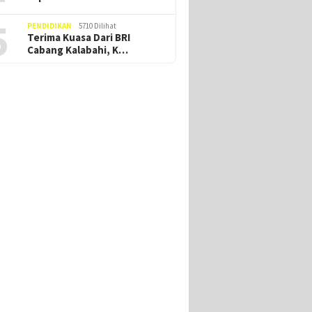
5
PENDIDIKAN
5710 Dilihat
Terima Kuasa Dari BRI
Cabang Kalabahi, K…