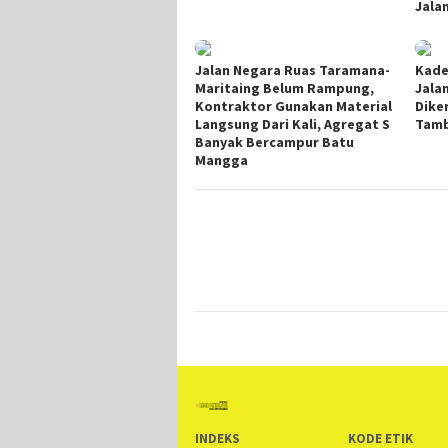
Jala
Jalan Negara Ruas Taramana-
Kade
Maritaing Belum Rampung,
Jala
Kontraktor Gunakan Material
Dike
Langsung Dari Kali, Agregat S
Tamb
Banyak Bercampur Batu
Mangga
INDEKS
KODE ETIK