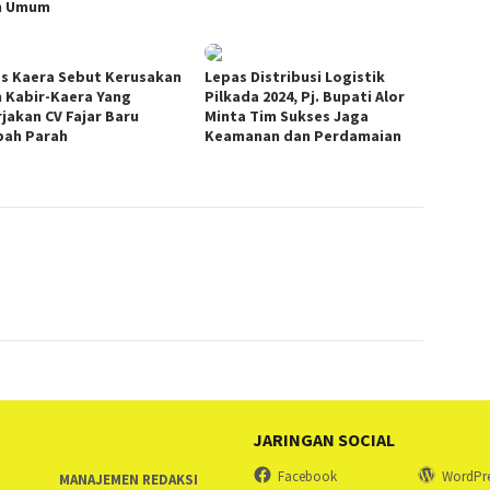
n Umum
s Kaera Sebut Kerusakan
Lepas Distribusi Logistik
n Kabir-Kaera Yang
Pilkada 2024, Pj. Bupati Alor
rjakan CV Fajar Baru
Minta Tim Sukses Jaga
ah Parah
Keamanan dan Perdamaian
JARINGAN SOCIAL
Facebook
WordPr
MANAJEMEN REDAKSI