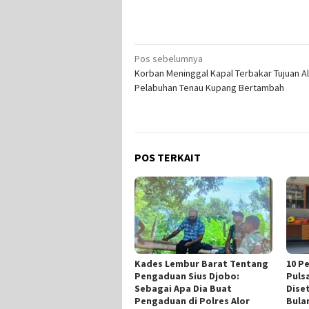
Navigasi
Pos sebelumnya
Korban Meninggal Kapal Terbakar Tujuan Al
pos
Pelabuhan Tenau Kupang Bertambah
POS TERKAIT
Kades Lembur Barat Tentang
10 P
Pengaduan Sius Djobo:
Puls
Sebagai Apa Dia Buat
Dise
Pengaduan di Polres Alor
Bula