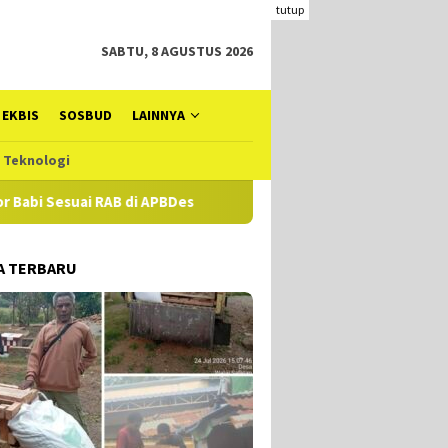
tutup
SABTU, 8 AGUSTUS 2026
EKBIS
SOSBUD
LAINNYA
Teknologi
i RAB di APBDes
Hampir Setahun Jaksa Tangani Dugaan TIP
A TERBARU