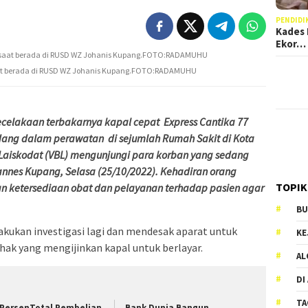
PENDIDI
Kades 
Ekor…
saat berada di RUSD WZ Johanis Kupang.FOTO:RADAMUHU
lakaan terbakarnya kapal cepat Express Cantika 77
 sedang dalam perawatan di sejumlah Rumah Sakit di Kota
 Laiskodat (VBL) mengunjungi para korban yang sedang
nnes Kupang, Selasa (25/10/2022). Kehadiran orang
TOPIK
an ketersediaan obat dan pelayanan terhadap pasien agar
BU
ukan investigasi lagi dan mendesak aparat untuk
KE
k yang mengijinkan kapal untuk berlayar.
AL
DI
TA
 PersenTotal Pembelian
Bank Dunia Bangun