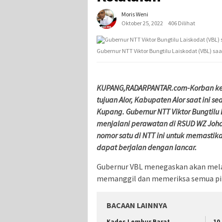
Moris Weni
Oktober 25, 2022
406 Dilihat
Gubernur NTT Viktor Bungtilu Laiskodat (VBL) 
KUPANG,RADARPANTAR.com-Korban kece
tujuan Alor, Kabupaten Alor saat ini
Kupang. Gubernur NTT Viktor Bungtilu
menjalani perawatan di RSUD WZ Joha
nomor satu di NTT ini untuk memastik
dapat berjalan dengan lancar.
Gubernur VBL menegaskan akan melak
memanggil dan memeriksa semua piha
BACAAN LAINNYA
Kades Lembur Barat
10