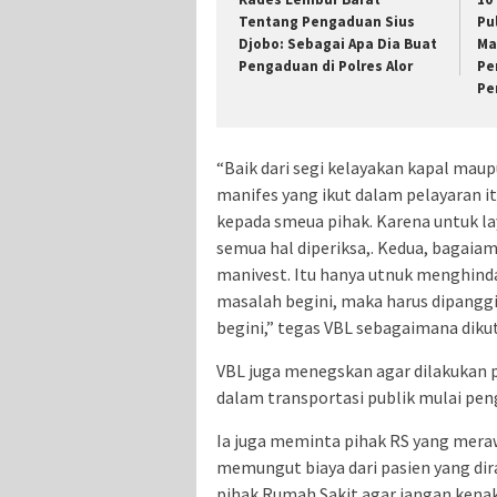
Tentang Pengaduan Sius
Pu
Djobo: Sebagai Apa Dia Buat
Ma
Pengaduan di Polres Alor
Pe
Pe
“Baik dari segi kelayakan kapal ma
manifes yang ikut dalam pelayaran it
kepada smeua pihak. Karena untuk lay
semua hal diperiksa,. Kedua, bagaiam
manivest. Itu hanya utnuk menghinda
masalah begini, maka harus dipanggil
begini,” tegas VBL sebagaimana dik
VBL juga menegskan agar dilakukan p
dalam transportasi publik mulai pen
Ia juga meminta pihak RS yang meraw
memungut biaya dari pasien yang dir
pihak Rumah Sakit agar jangan kenak