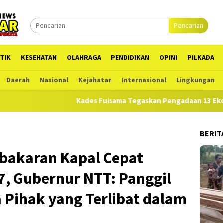
Pencarian
TIK
KESEHATAN
OLAHRAGA
PENDIDIKAN
OPINI
PILKADA
Daerah
Nasional
Kejahatan
Internasional
Lingkungan
Kades Fuisama Tegaskan Pengadaan 13 Ekor Babi Sesua
BERIT
bakaran Kapal Cepat
7, Gubernur NTT: Panggil
 Pihak yang Terlibat dalam