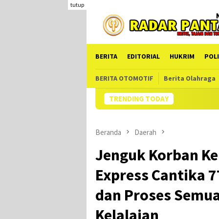
Loncat
tutup
ke
konten
BERITA
EDITORIAL
HUKRIM
POLI
BERITA OTOMOTIF
Berita Olahraga
TRENDING TODAY
Beranda
Daerah
Jenguk Korban Ke
Express Cantika 7
dan Proses Semua
Kelalaian