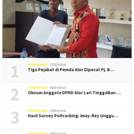
1
PENDIDIKAN
7176 Dilihat
Tiga Pejabat di Pemda Alor Dipecat Pj. B…
2
PENDIDIKAN
6924 Dilihat
Oknum Anggota DPRD Alor Lari Tinggalkan …
3
PENDIDIKAN
6740 Dilihat
Hasil Survey Poltracking: Imay-Rey Unggu…
PENDIDIKAN
6168 Dilihat