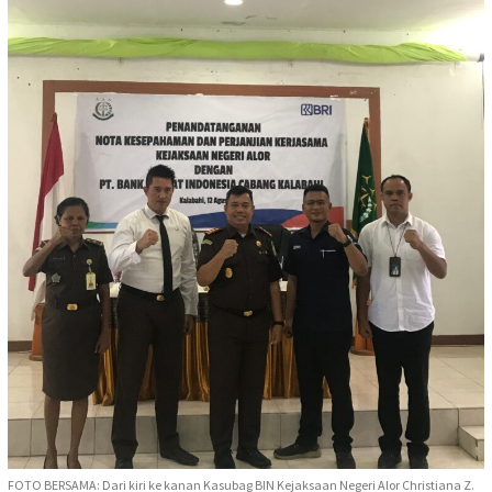
FOTO BERSAMA: Dari kiri ke kanan Kasubag BIN Kejaksaan Negeri Alor Christiana Z.