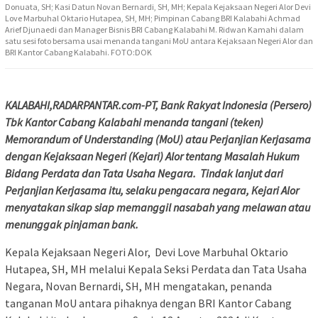
Donuata, SH; Kasi Datun Novan Bernardi, SH, MH; Kepala Kejaksaan Negeri Alor Devi
Love Marbuhal Oktario Hutapea, SH, MH; Pimpinan Cabang BRI Kalabahi Achmad
Arief Djunaedi dan Manager Bisnis BRI Cabang Kalabahi M. Ridwan Kamahi dalam
satu sesi foto bersama usai menanda tangani MoU antara Kejaksaan Negeri Alor dan
BRI Kantor Cabang Kalabahi. FOTO:DOK
KALABAHI,RADARPANTAR.com-PT, Bank Rakyat Indonesia (Persero)
Tbk Kantor Cabang Kalabahi menanda tangani (teken)
Memorandum of Understanding (MoU) atau Perjanjian Kerjasama
dengan Kejaksaan Negeri (Kejari) Alor tentang Masalah Hukum
Bidang Perdata dan Tata Usaha Negara. Tindak lanjut dari
Perjanjian Kerjasama itu, selaku pengacara negara, Kejari Alor
menyatakan sikap siap memanggil nasabah yang melawan atau
menunggak pinjaman bank.
Kepala Kejaksaan Negeri Alor, Devi Love Marbuhal Oktario
Hutapea, SH, MH melalui Kepala Seksi Perdata dan Tata Usaha
Negara, Novan Bernardi, SH, MH mengatakan, penanda
tanganan MoU antara pihaknya dengan BRI Kantor Cabang