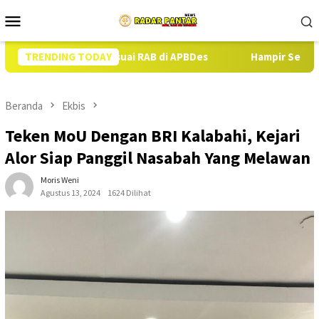
Loncat
Menu
ke
Mobile
konten
or Babi Sesuai RAB di APBDes
TRENDING TODAY
Hampir Setahun Jaksa Tang
Beranda
Ekbis
Teken MoU Dengan BRI Kalabahi, Kejari
Alor Siap Panggil Nasabah Yang Melawan
Moris Weni
Agustus 13, 2024
1624 Dilihat