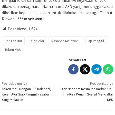
menjadi fokus dari kami untuk dialihkan ke kejaksaan untuk
dilakukan penagihan. “Nama-nama ASN yang menunggak akan
diberikan kepada kejaksaan untuk dilakukan kuasa tagih,” sebut
Ridwan.
*** morisweni
Post Views:
1,624
Dengan BRI
Kejari Alor
Nasabah Melawan
Siap Panggil
Teken MoU
SEBARKAN
Navigasi
Pos sebelumnya
Pos berikutnya
Teken MoU Dengan BRI Kalabahi,
DPP Nasdem Resmi Keluarkan SK,
pos
Kejari Alor Siap Panggil Nasabah
Ima-Rey Penuhi Syarat Mendaftar
Yang Melawan
di KPU