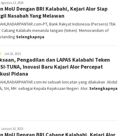
oris
Agustus 13, 2024
n MoU Dengan BRI Kalabahi, Kejari Alor Siap
eni
gil Nasabah Yang Melawan
AHI,RADARPANTAR.com-PT, Bank Rakyat Indonesia (Persero) Tbk
r Cabang Kalabahi menanda tangani (teken) Memorandum of
standing
Selengkapnya
Moris
M
Juli 18, 2023
ksaan, Pengadilan dan LAPAS Kalabahi Teken
Weni
SI-TUNA, Inovasi Baru Kajari Alor Percepat
kusi Pidana
AHI,RADARPANTAR.com-Ini sebuah loncatan yang dilakukan Abdul
li, SH, MH sebagai Kepala Kejaksaan Negeri Alor.
Selengkapnya
oris
Januari 10, 2023
n MoU Dengan BRI Cabang Kalabahi, Kejari Alor
eni