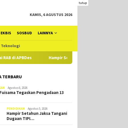
tutup
KAMIS, 6 AGUSTUS 2026
EKBIS
SOSBUD
LAINNYA
Teknologi
Des
Hampir Setahun Jaksa Tangani Dugaan TIPIKOR Dana De
A TERBARU
KAN
Agustus 6, 2026
Fuisama Tegaskan Pengadaan 13
PENDIDIKAN
Agustus 5, 2026
Hampir Setahun Jaksa Tangani
Dugaan TIPI…