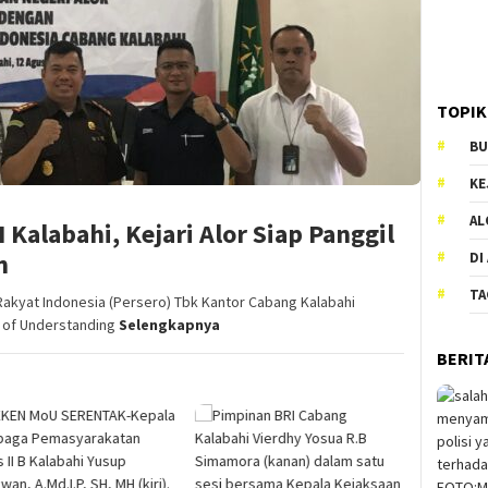
TOPIK
BU
KE
AL
Kalabahi, Kejari Alor Siap Panggil
n
DI
TA
kyat Indonesia (Persero) Tbk Kantor Cabang Kalabahi
 of Understanding
Selengkapnya
BERIT