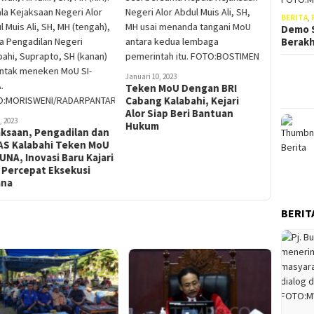
BERITA
,
Demo S
Berak
Januari 10, 2023
Teken MoU Dengan BRI
Cabang Kalabahi, Kejari
Alor Siap Beri Bantuan
, 2023
Hukum
aksaan, Pengadilan dan
AS Kalabahi Teken MoU
UNA, Inovasi Baru Kajari
 Percepat Eksekusi
ana
BERIT
Anggota DPRD Alor Ini Tolak