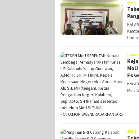
M
EKBIS
Teke
W
Pang
KALAB
Kanto
Under
HUKRI
Keja
MoU 
Ekse
KALAB
Muis A
M
EKBIS
Teke
W