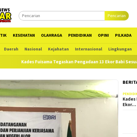
Pencarian
TIK
KESEHATAN
OLAHRAGA
PENDIDIKAN
OPINI
PILKADA
Daerah
Nasional
Kejahatan
Internasional
Lingkungan
es Fuisama Tegaskan Pengadaan 13 Ekor Babi Sesuai RAB di APB
BERIT
PENDIDI
Kades 
Ekor…