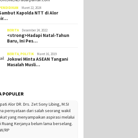
PENDIDIKAN
Maret 22, 2024
ambut Kapolda NTT di Alor
hir…
BERITA
Desember 24, 2022
<strong>Hadapi Natal-Tahun
Baru, Ini Pes…
BERITA
,
POLITIK
Maret 16, 2019
Jokowi Minta ASEAN Tangani
Masalah Musli…
A POPULER