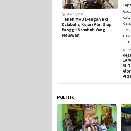
Agustus 13, 2024
Teken MoU Dengan BRI
Kalabahi, Kejari Alor Siap
Panggil Nasabah Yang
Melawan
Juli 18
Kej
LAP
SI-T
Alor
Pid
POLITIK