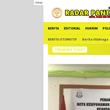
Loncat
tutup
ke
konten
BERITA
EDITORIAL
HUKRIM
POLI
BERITA OTOMOTIF
Berita Olahraga
TRENDING TODAY
Kad