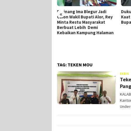
inang Ima Blegur Jadi
Dukung Ima-Rey, Merianus
MK H
«
on Wakil Bupati Alor, Rey
Kaat Mundur Dari Pencalonan
Parl
ta Restu Masyarakat
Bupati Alor
Mula
buat Lebih Demi
baikan Kampung Halaman
TAG:
TEKEN MOU
M
EKBIS
Teke
W
Pang
KALAB
Kanto
Under