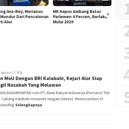
POKIR-BIMTEK Di APBD
Perubahan 2023, Ikuti
apus Ambang Batas
Ulasannya
»
emen 4 Persen, Berlaku
i 2029
DPRD 
POKIR 
Angga
Daera
Sidan
oris
Agustus 13, 2024
n MoU Dengan BRI Kalabahi, Kejari Alor Siap
eni
gil Nasabah Yang Melawan
AHI,RADARPANTAR.com-PT, Bank Rakyat Indonesia (Persero) Tbk
r Cabang Kalabahi menanda tangani (teken) Memorandum of
standing
Selengkapnya