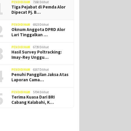
1
PENDIDIKAN
7168 Dilihat
Tiga Pejabat di Pemda Alor
Dipinang Ima Blegur Jadi
Dukung 
Dipecat Pj. B…
Calon Wakil Bupati Alor, Rey
Kaat Mu
Minta Restu Masyarakat
Bupati A
2
PENDIDIKAN
6923 Dilihat
Berbuat Lebih Demi
Alor Minta Tambahan
Oknum Anggota DPRD Alor
Kebaikan Kampung Halaman
dan Bimtek, Tim
Lari Tinggalkan …
ran Pemerintah
h Tinggalkan Ruang
3
PENDIDIKAN
6739 Dilihat
g
Hasil Survey Poltracking:
Imay-Rey Unggu…
4
PENDIDIKAN
6167 Dilihat
Penuhi Panggilan Jaksa Atas
Laporan Cama…
5
PENDIDIKAN
5704 Dilihat
Terima Kuasa Dari BRI
Cabang Kalabahi, K…