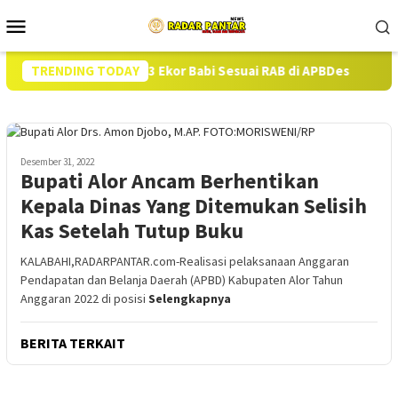
Loncat
Menu
ke
Mobile
konten
an Pengadaan 13 Ekor Babi Sesuai RAB di APBDes
TRENDING TODAY
Hampir
Desember 31, 2022
Bupati Alor Ancam Berhentikan
Kepala Dinas Yang Ditemukan Selisih
Kas Setelah Tutup Buku
KALABAHI,RADARPANTAR.com-Realisasi pelaksanaan Anggaran
Pendapatan dan Belanja Daerah (APBD) Kabupaten Alor Tahun
Anggaran 2022 di posisi
Selengkapnya
BERITA TERKAIT