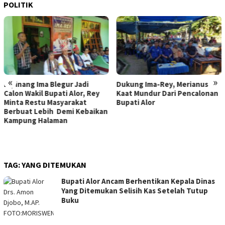
POLITIK
«
»
Dukung Ima-Rey, Merianus
MK Hapus Ambang Batas
Kaat Mundur Dari Pencalonan
Parlemen 4 Persen, Berlaku
Bupati Alor
Mulai 2029
TAG:
YANG DITEMUKAN
Bupati Alor Ancam Berhentikan Kepala Dinas
Yang Ditemukan Selisih Kas Setelah Tutup
Buku