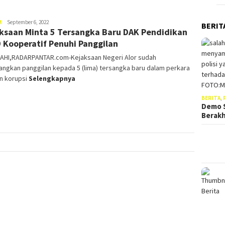
Moris
M
September 6, 2022
BERIT
ksaan Minta 5 Tersangka Baru DAK Pendidikan
Weni
 Kooperatif Penuhi Panggilan
AHI,RADARPANTAR.com-Kejaksaan Negeri Alor sudah
ngkan panggilan kepada 5 (lima) tersangka baru dalam perkara
n korupsi
Selengkapnya
BERITA
,
Demo S
Berak