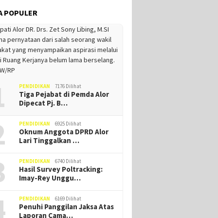
A POPULER
1
PENDIDIKAN
7176 Dilihat
Tiga Pejabat di Pemda Alor
Dipecat Pj. B…
2
PENDIDIKAN
6925 Dilihat
Oknum Anggota DPRD Alor
Lari Tinggalkan …
3
PENDIDIKAN
6740 Dilihat
Hasil Survey Poltracking:
Imay-Rey Unggu…
4
PENDIDIKAN
6169 Dilihat
Penuhi Panggilan Jaksa Atas
Laporan Cama…