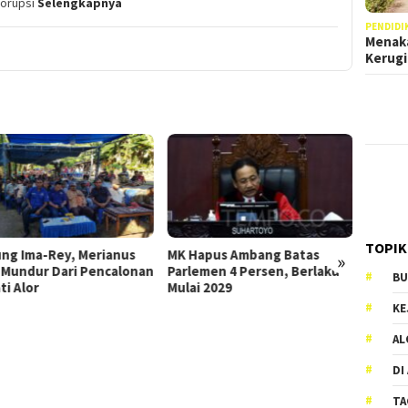
korupsi
Selengkapnya
PENDIDI
Menaka
Kerug
Anggota DPRD Alor In
POKIR-BIMTEK Di AP
Perubahan 2023, Ikut
TOPIK
erianus
MK Hapus Ambang Batas
Ulasannya
»
encalonan
Parlemen 4 Persen, Berlaku
BU
Mulai 2029
KE
AL
DI
TA