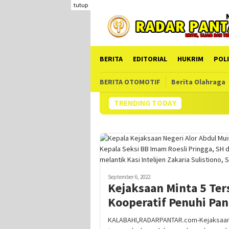
Loncat
tutup
ke
konten
BERITA
EDITORIAL
HUKRIM
POLI
BERITA OTOMOTIF
Berita Olahraga
TRENDING TODAY
September 6, 2022
Kejaksaan Minta 5 Te
Kooperatif Penuhi Pan
KALABAHI,RADARPANTAR.com-Kejaksaan N