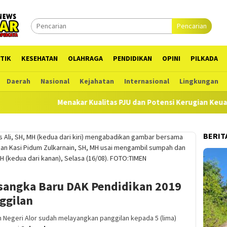
Pencarian
TIK
KESEHATAN
OLAHRAGA
PENDIDIKAN
OPINI
PILKADA
Daerah
Nasional
Kejahatan
Internasional
Lingkungan
Menakar Kualitas PJU dan Potensi Kerugian Keuangan Nega
BERIT
rsangka Baru DAK Pendidikan 2019
ggilan
egeri Alor sudah melayangkan panggilan kepada 5 (lima)