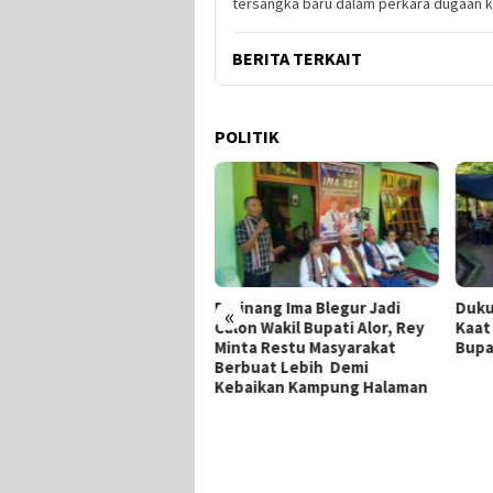
tersangka baru dalam perkara dugaan 
BERITA TERKAIT
POLITIK
Dipinang Ima Blegur Jadi
Dukung Ima-Rey, M
«
Calon Wakil Bupati Alor, Rey
Kaat Mundur Dari P
Minta Restu Masyarakat
Bupati Alor
Berbuat Lebih Demi
Tambahan
Kebaikan Kampung Halaman
, Tim
ntah
an Ruang