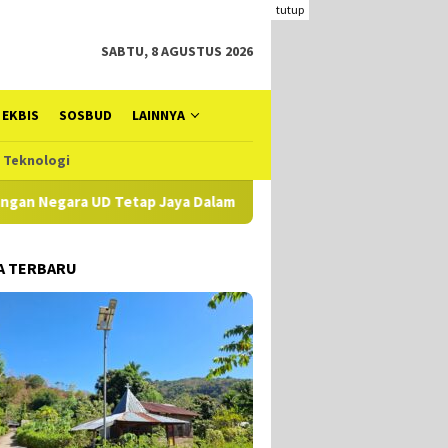
tutup
SABTU, 8 AGUSTUS 2026
EKBIS
SOSBUD
LAINNYA
Teknologi
ra UD Tetap Jaya Dalam Perkara TPIKOR DD di Alor: Catatan Inve
A TERBARU