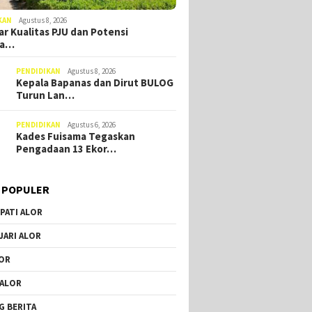
KAN
Agustus 8, 2026
r Kualitas PJU dan Potensi
ia…
PENDIDIKAN
Agustus 8, 2026
Kepala Bapanas dan Dirut BULOG
Turun Lan…
PENDIDIKAN
Agustus 6, 2026
Kades Fuisama Tegaskan
Pengadaan 13 Ekor…
i Tolak
BD
i
 POPULER
Dipinang Ima Blegur Ja
Calon Wakil Bupati Alor
PATI ALOR
Minta Restu Masyaraka
Berbuat Lebih Demi
DPRD Alor Minta Tambahan
JARI ALOR
Kebaikan Kampung Ha
POKIR dan Bimtek, Tim
Anggaran Pemerintah
OR
Daerah Tinggalkan Ruang
Sidang
 ALOR
G BERITA