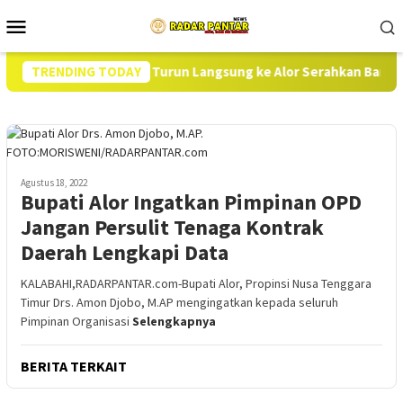
Loncat
Menu
ke
Mobile
konten
dan Dirut BULOG Turun Langsung ke Alor Serahkan Bantuan Pan
TRENDING TODAY
Agustus 18, 2022
Bupati Alor Ingatkan Pimpinan OPD
Jangan Persulit Tenaga Kontrak
Daerah Lengkapi Data
KALABAHI,RADARPANTAR.com-Bupati Alor, Propinsi Nusa Tenggara
Timur Drs. Amon Djobo, M.AP mengingatkan kepada seluruh
Pimpinan Organisasi
Selengkapnya
BERITA TERKAIT