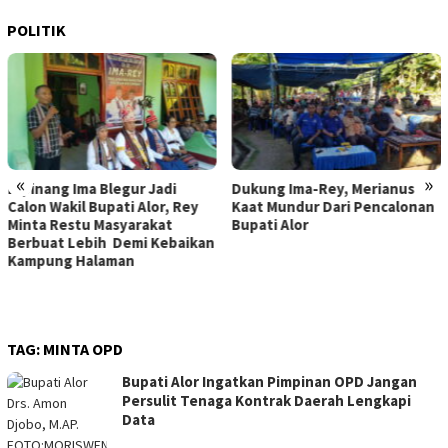
POLITIK
«
»
Dukung Ima-Rey, Merianus
MK Hapus Ambang Batas
y
Kaat Mundur Dari Pencalonan
Parlemen 4 Persen, Berlak
Bupati Alor
Mulai 2029
kan
TAG:
MINTA OPD
Bupati Alor Ingatkan Pimpinan OPD Jangan
Persulit Tenaga Kontrak Daerah Lengkapi
Data