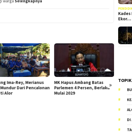
gi warga
Selengkapnya
PENDIDI
Kades 
Ekor…
Anggota DPRD Alor Ini Tolak
POKIR-BIMTEK Di APBD
Perubahan 2023, Ikuti
TOPIK
MK Hapus Ambang Batas
Ulasannya
»
n
Parlemen 4 Persen, Berlaku
BU
Mulai 2029
KE
AL
DI
TA