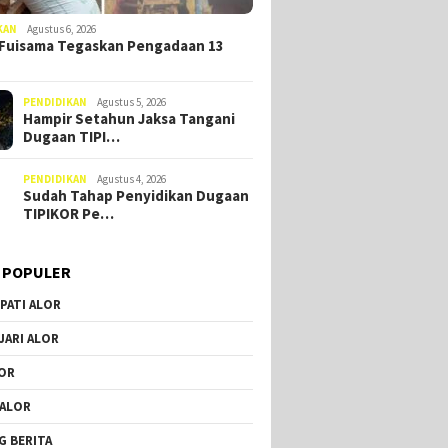
KAN
Agustus 6, 2026
Fuisama Tegaskan Pengadaan 13
PENDIDIKAN
Agustus 5, 2026
Hampir Setahun Jaksa Tangani
Dugaan TIPI…
PENDIDIKAN
Agustus 4, 2026
Sudah Tahap Penyidikan Dugaan
TIPIKOR Pe…
 POPULER
Dipinang Ima Blegur Jadi
Calon Wakil Bupati Alor, Rey
PATI ALOR
Minta Restu Masyarakat
Berbuat Lebih Demi
DPRD Alor Minta Tambahan
JARI ALOR
Kebaikan Kampung Halaman
POKIR dan Bimtek, Tim
Anggaran Pemerintah
OR
Daerah Tinggalkan Ruang
Sidang
 ALOR
G BERITA