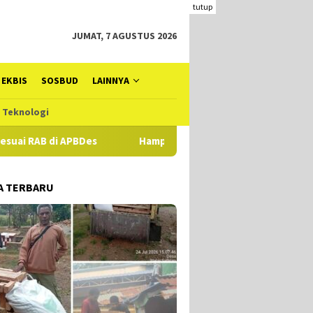
tutup
JUMAT, 7 AGUSTUS 2026
EKBIS
SOSBUD
LAINNYA
Teknologi
B di APBDes
Hampir Setahun Jaksa Tangani Dugaan TIPIKOR
A TERBARU