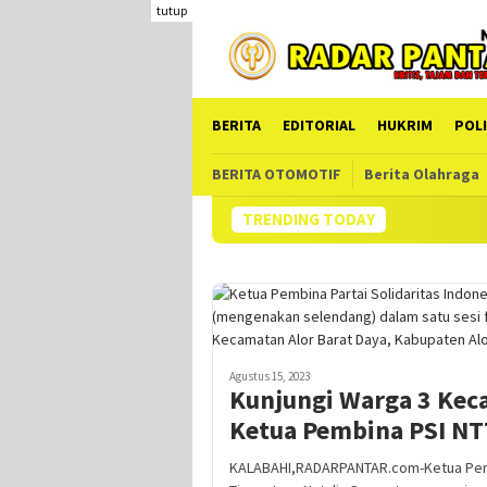
Loncat
tutup
ke
konten
BERITA
EDITORIAL
HUKRIM
POLI
BERITA OTOMOTIF
Berita Olahraga
TRENDING TODAY
Agustus 15, 2023
Kunjungi Warga 3 Keca
Ketua Pembina PSI NT
KALABAHI,RADARPANTAR.com-Ketua Pembin