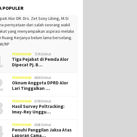
A POPULER
1
PENDIDIKAN
7176 Dilihat
Tiga Pejabat di Pemda Alor
Dipecat Pj. B…
2
PENDIDIKAN
6924 Dilihat
Oknum Anggota DPRD Alor
Lari Tinggalkan …
3
PENDIDIKAN
6739 Dilihat
Hasil Survey Poltracking:
Imay-Rey Unggu…
4
PENDIDIKAN
6168 Dilihat
Penuhi Panggilan Jaksa Atas
Laporan Cama…