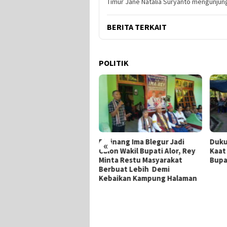
Timur Jane Natalia Suryanto mengunjun
BERITA TERKAIT
POLITIK
Dipinang Ima Blegur Jadi
Dukung Ima-Rey, Merianus
«
Calon Wakil Bupati Alor, Rey
Kaat Mundur Dari Pencalona
Minta Restu Masyarakat
Bupati Alor
Berbuat Lebih Demi
n
Kebaikan Kampung Halaman