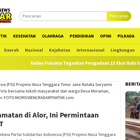
Pencarian
TIK
KESEHATAN
OLAHRAGA
PENDIDIKAN
OPINI
PILKADA
Daerah
Nasional
Kejahatan
Internasional
Lingkungan
Kades Fuisama Tegaskan Pengadaan 13 Ekor Babi Sesuai RA
BERIT
matan di Alor, Ini Permintaan
T
a Partai Solidaritas Indonesia (PSI) Propinsi Nusa Tenggara