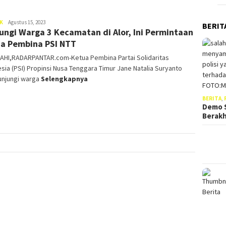
Moris
K
Agustus 15, 2023
BERIT
ungi Warga 3 Kecamatan di Alor, Ini Permintaan
Weni
a Pembina PSI NTT
AHI,RADARPANTAR.com-Ketua Pembina Partai Solidaritas
sia (PSI) Propinsi Nusa Tenggara Timur Jane Natalia Suryanto
njungi warga
Selengkapnya
BERITA
,
Demo S
Berak