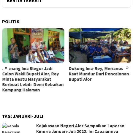
BERITA TERKAIT
POLITIK
«
»
Dukung Ima-Rey, Merianus
MK Hapus Ambang Batas
Kaat Mundur Dari Pencalonan
Parlemen 4 Persen, Berlaku
Bupati Alor
Mulai 2029
TAG:
JANUARI-JULI
Kejakasaan Negeri Alor Sampaikan Laporan
Kinerja Januari-Juli 2022, Ini Capaiannya