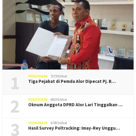
1
PENDIDIKAN
7173 Dilihat
Tiga Pejabat di Pemda Alor Dipecat Pj. B…
2
PENDIDIKAN
6923 Dilihat
Oknum Anggota DPRD Alor Lari Tinggalkan …
3
PENDIDIKAN
6739 Dilihat
Hasil Survey Poltracking: Imay-Rey Unggu…