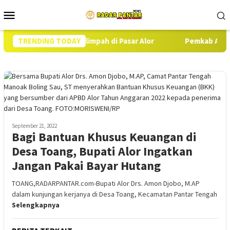
Loncat
Menu
ke
Mobile
konten
n Beras SPHP Melimpah di Pasar Alor
TRENDING TODAY
Pemkab Alor Kambal
September 21, 2022
Bagi Bantuan Khusus Keuangan di
Desa Toang, Bupati Alor Ingatkan
Jangan Pakai Bayar Hutang
TOANG,RADARPANTAR.com-Bupati Alor Drs. Amon Djobo, M.AP
dalam kunjungan kerjanya di Desa Toang, Kecamatan Pantar Tengah
Selengkapnya