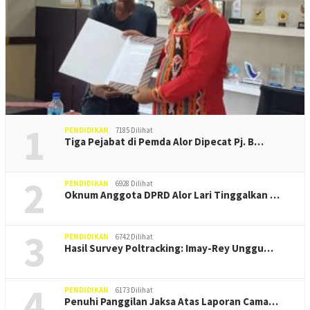
1
PENDIDIKAN
7185 Dilihat
Tiga Pejabat di Pemda Alor Dipecat Pj. B…
2
PENDIDIKAN
6928 Dilihat
Oknum Anggota DPRD Alor Lari Tinggalkan …
3
PENDIDIKAN
6742 Dilihat
Hasil Survey Poltracking: Imay-Rey Unggu…
4
PENDIDIKAN
6173 Dilihat
Penuhi Panggilan Jaksa Atas Laporan Cama…