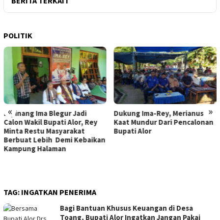
BERITA TERKAIT
POLITIK
«
»
Dukung Ima-Rey, Merianus
MK Hapus Ambang Batas
Kaat Mundur Dari Pencalonan
Parlemen 4 Persen, Berlaku
Bupati Alor
Mulai 2029
TAG:
INGATKAN PENERIMA
Bagi Bantuan Khusus Keuangan di Desa
Toang, Bupati Alor Ingatkan Jangan Pakai