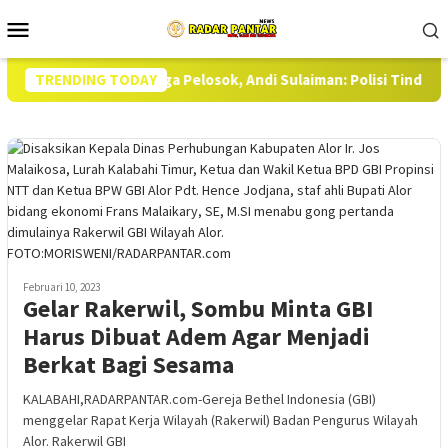
Loncat
Menu
ke
Mobile
konten
s Merata Hingga Pelosok, Andi Sulaiman: Polisi Tindak Jika Ada
TRENDING TODAY
Februari 10, 2023
Gelar Rakerwil, Sombu Minta GBI
Harus Dibuat Adem Agar Menjadi
Berkat Bagi Sesama
KALABAHI,RADARPANTAR.com-Gereja Bethel Indonesia (GBI)
menggelar Rapat Kerja Wilayah (Rakerwil) Badan Pengurus Wilayah
Alor. Rakerwil GBI