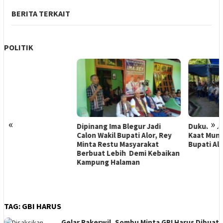
BERITA TERKAIT
POLITIK
«
»
Dipinang Ima Blegur Jadi
Dukung Ima-Rey, Merianus
Calon Wakil Bupati Alor, Rey
Kaat Mundur Dari Pencalonan
Minta Restu Masyarakat
Bupati Alor
Berbuat Lebih Demi Kebaikan
Kampung Halaman
TAG:
GBI HARUS
Gelar Rakerwil, Sombu Minta GBI Harus Dibuat