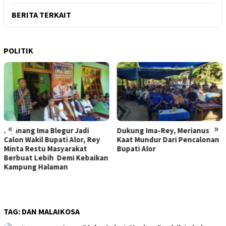
BERITA TERKAIT
POLITIK
«
»
Dukung Ima-Rey, Merianus
MK Hapus Ambang Batas
Kaat Mundur Dari Pencalonan
Parlemen 4 Persen, Berlaku
Bupati Alor
Mulai 2029
TAG:
DAN MALAIKOSA