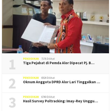
1
PENDIDIKAN
7176 Dilihat
Tiga Pejabat di Pemda Alor Dipecat Pj. B…
2
PENDIDIKAN
6924 Dilihat
Oknum Anggota DPRD Alor Lari Tinggalkan …
3
PENDIDIKAN
6740 Dilihat
Hasil Survey Poltracking: Imay-Rey Unggu…