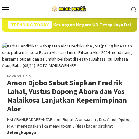
Loncat
Menu
ke
Mobile
konten
Potensi Kerugian Keuangan Negara UD Tetap Jaya Dalam Perkara T
TRENDING TODAY
November 9, 2022
Amon Djobo Sebut Siapkan Fredrik
Lahal, Yustus Dopong Abora dan Yos
Malaikosa Lanjutkan Kepemimpinan
Alor
KALABAHI,RADARPANTAR.com-Bupati Alor saat ini, Drs. Amon Djobo,
M.AP menegaskan jika menyiapkan 3 (tiga) kader birokrat
Selengkapnya