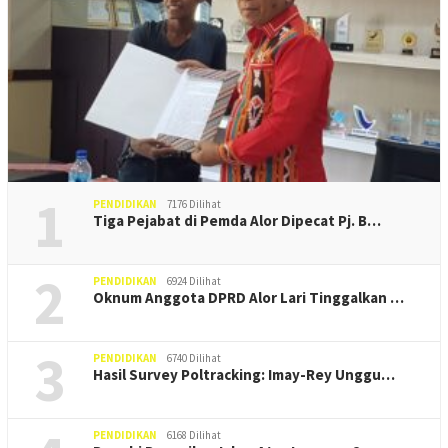
1
PENDIDIKAN
7176 Dilihat
Tiga Pejabat di Pemda Alor Dipecat Pj. B…
2
PENDIDIKAN
6924 Dilihat
Oknum Anggota DPRD Alor Lari Tinggalkan …
3
PENDIDIKAN
6740 Dilihat
Hasil Survey Poltracking: Imay-Rey Unggu…
PENDIDIKAN
6168 Dilihat