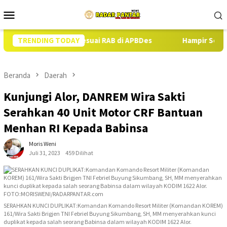
Loncat
Menu
ke
Mobile
konten
or Babi Sesuai RAB di APBDes
TRENDING TODAY
Hampir Setahun Jaksa Tang
Beranda
Daerah
Kunjungi Alor, DANREM Wira Sakti
Serahkan 40 Unit Motor CRF Bantuan
Menhan RI Kepada Babinsa
Moris Weni
Juli 31, 2023
459 Dilihat
SERAHKAN KUNCI DUPLIKAT:Komandan Komando Resort Militer (Komandan KOREM)
161/Wira Sakti Brigjen TNI Febriel Buyung Sikumbang, SH, MM menyerahkan kunci
duplikat kepada salah seorang Babinsa dalam wilayah KODIM 1622 Alor.