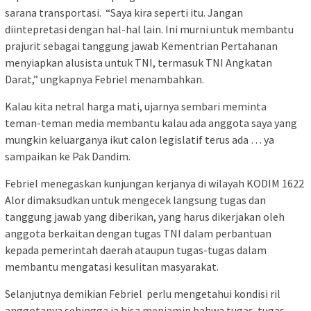
sarana transportasi. “Saya kira seperti itu. Jangan
diintepretasi dengan hal-hal lain. Ini murni untuk membantu
prajurit sebagai tanggung jawab Kementrian Pertahanan
menyiapkan alusista untuk TNI, termasuk TNI Angkatan
Darat,” ungkapnya Febriel menambahkan.
Kalau kita netral harga mati, ujarnya sembari meminta
teman-teman media membantu kalau ada anggota saya yang
mungkin keluarganya ikut calon legislatif terus ada … ya
sampaikan ke Pak Dandim.
Febriel menegaskan kunjungan kerjanya di wilayah KODIM 1622
Alor dimaksudkan untuk mengecek langsung tugas dan
tanggung jawab yang diberikan, yang harus dikerjakan oleh
anggota berkaitan dengan tugas TNI dalam perbantuan
kepada pemerintah daerah ataupun tugas-tugas dalam
membantu mengatasi kesulitan masyarakat.
Selanjutnya demikian Febriel perlu mengetahui kondisi ril
anggotanya sehingga ia bisa menjamin bahwa tugas-tugas