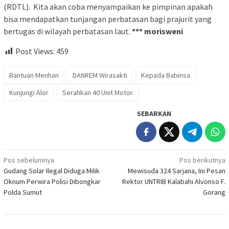
(RDTL). Kita akan coba menyampaikan ke pimpinan apakah
bisa mendapatkan tunjangan perbatasan bagi prajurit yang
bertugas di wilayah perbatasan laut.
*** morisweni
Post Views:
459
Bantuan Menhan
DANREM Wirasakti
Kepada Babinsa
Kunjungi Alor
Serahkan 40 Unit Motor
SEBARKAN
Navigasi
Pos sebelumnya
Pos berikutnya
Gudang Solar Ilegal Diduga Milik
Mewisuda 324 Sarjana, Ini Pesan
pos
Oknum Perwira Polisi Dibongkar
Rektor UNTRIB Kalabahi Alvonso F.
Polda Sumut
Gorang