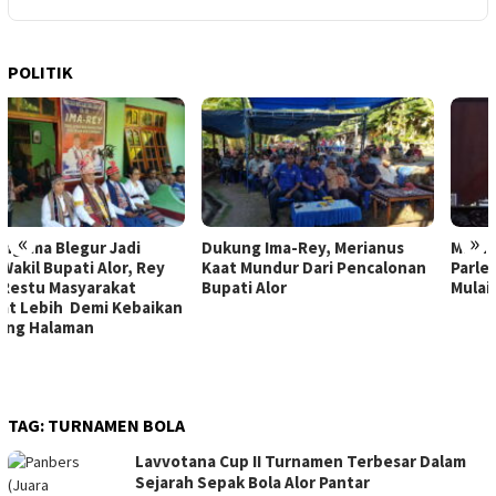
POLITIK
«
»
Dukung Ima-Rey, Merianus
MK Hapus Ambang Batas
Kaat Mundur Dari Pencalonan
Parlemen 4 Persen, Berlaku
Bupati Alor
Mulai 2029
TAG:
TURNAMEN BOLA
Lavvotana Cup II Turnamen Terbesar Dalam
Sejarah Sepak Bola Alor Pantar