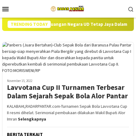
Loncat
Menu
ke
Mobile
konten
ensi Kerugian Keuangan Negara UD Tetap Jaya Dalam Perkara TPIK
TRENDING TODAY
November 15, 2022
Lavvotana Cup II Turnamen Terbesar
Dalam Sejarah Sepak Bola Alor Pantar
KALABAHI,RADARPANTAR.com-Turnamen Sepak Bola Lavvotana Cup
II resmi dihelat. Serimonial pembukaan dilakukan Wakil Bupati Alor
Imran
Selengkapnya
BERITA TERKAIT