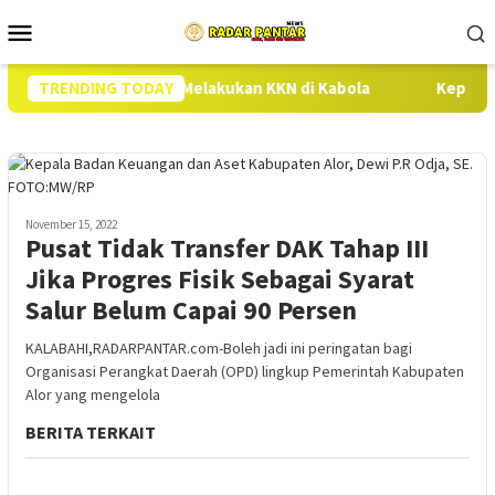
Loncat
Menu
ke
Mobile
konten
Setelah 50 Hari Melakukan KKN di Kabola
TRENDING TODAY
Kepala Bapanas
November 15, 2022
Pusat Tidak Transfer DAK Tahap III
Jika Progres Fisik Sebagai Syarat
Salur Belum Capai 90 Persen
KALABAHI,RADARPANTAR.com-Boleh jadi ini peringatan bagi
Organisasi Perangkat Daerah (OPD) lingkup Pemerintah Kabupaten
Alor yang mengelola
BERITA TERKAIT