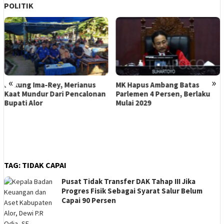
POLITIK
«
»
Dukung Ima-Rey, Merianus
MK Hapus Ambang Batas
Kaat Mundur Dari Pencalonan
Parlemen 4 Persen, Berlaku
Bupati Alor
Mulai 2029
TAG:
TIDAK CAPAI
Pusat Tidak Transfer DAK Tahap III Jika
Progres Fisik Sebagai Syarat Salur Belum
Capai 90 Persen