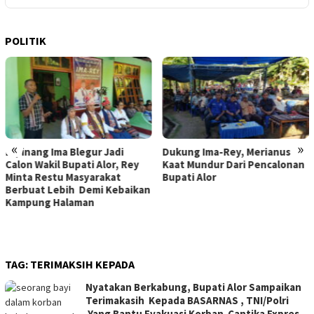
POLITIK
«
»
Dukung Ima-Rey, Merianus
MK Hapus Ambang Batas
Kaat Mundur Dari Pencalonan
Parlemen 4 Persen, Berlaku
Bupati Alor
Mulai 2029
TAG:
TERIMAKSIH KEPADA
Nyatakan Berkabung, Bupati Alor Sampaikan
Terimakasih Kepada BASARNAS , TNI/Polri
Yang Bantu Evakuasi Korban Cantika Expres