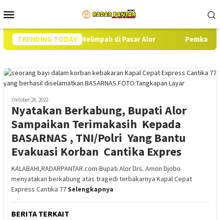
Loncat
Menu
ke
Mobile
konten
kan Beras SPHP Melimpah di Pasar Alor
TRENDING TODAY
Pemkab Alor Kamb
Oktober 24, 2022
Nyatakan Berkabung, Bupati Alor
Sampaikan Terimakasih Kepada
BASARNAS , TNI/Polri Yang Bantu
Evakuasi Korban Cantika Expres
KALABAHI,RADARPANTAR.com-Bupati Alor Drs. Amon Djobo
menyatakan berkabung atas tragedi terbakarnya Kapal Cepat
Express Cantika 77
Selengkapnya
BERITA TERKAIT