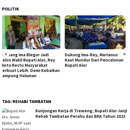
POLITIK
«
»
Dukung Ima-Rey, Merianus
MK Hapus Ambang Batas
Kaat Mundur Dari Pencalonan
Parlemen 4 Persen, Berlaku
Bupati Alor
Mulai 2029
TAG:
REHABI TAMBATAN
Kunjungan Kerja di Treweng, Bupati Alor Janji
Rehab Tambatan Perahu dan BKK Tahun 2023