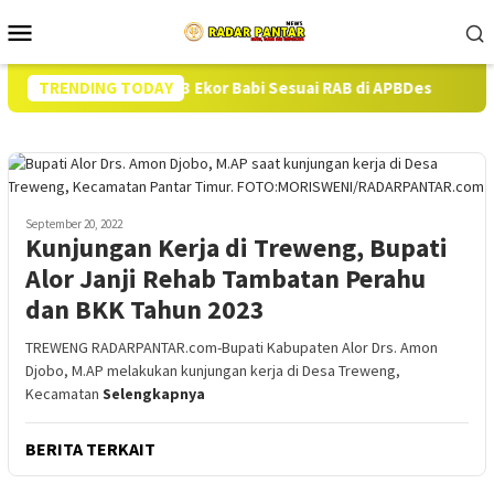
Loncat
Menu
ke
Mobile
konten
an Pengadaan 13 Ekor Babi Sesuai RAB di APBDes
TRENDING TODAY
Hampir
September 20, 2022
Kunjungan Kerja di Treweng, Bupati
Alor Janji Rehab Tambatan Perahu
dan BKK Tahun 2023
TREWENG RADARPANTAR.com-Bupati Kabupaten Alor Drs. Amon
Djobo, M.AP melakukan kunjungan kerja di Desa Treweng,
Kecamatan
Selengkapnya
BERITA TERKAIT