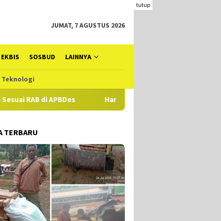
tutup
JUMAT, 7 AGUSTUS 2026
EKBIS
SOSBUD
LAINNYA
Teknologi
B di APBDes
Hampir Setahun Jaksa Tangani Dugaan TIPIKOR
A TERBARU