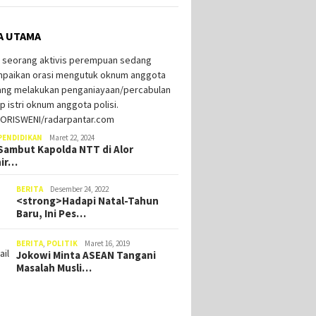
A UTAMA
Dipinang Ima Blegur Jadi
Dukung
Calon Wakil Bupati Alor, Rey
Kaat M
Minta Restu Masyarakat
Bupati 
Berbuat Lebih Demi
Alor Minta Tambahan
PENDIDIKAN
Maret 22, 2024
Kebaikan Kampung Halaman
 dan Bimtek, Tim
ambut Kapolda NTT di Alor
aran Pemerintah
hir…
ah Tinggalkan Ruang
ng
BERITA
Desember 24, 2022
<strong>Hadapi Natal-Tahun
Baru, Ini Pes…
BERITA
,
POLITIK
Maret 16, 2019
Jokowi Minta ASEAN Tangani
Masalah Musli…