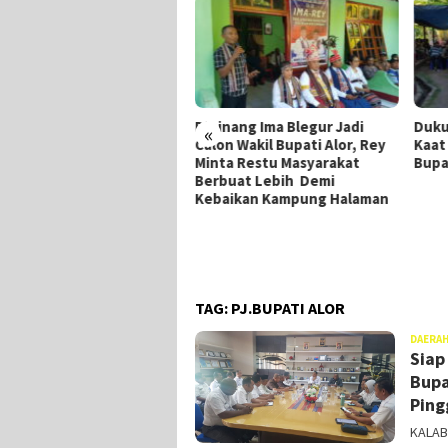
pinang Ima Blegur Jadi
Dukung Ima-Rey, Merianus
MK 
«
lon Wakil Bupati Alor, Rey
Kaat Mundur Dari Pencalonan
Par
nta Restu Masyarakat
Bupati Alor
Mul
rbuat Lebih Demi
baikan Kampung Halaman
TAG:
PJ.BUPATI ALOR
DAERA
Siap
Bupa
Ping
KALAB