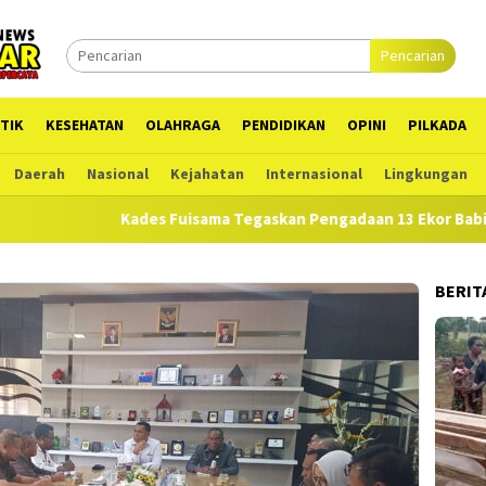
Pencarian
TIK
KESEHATAN
OLAHRAGA
PENDIDIKAN
OPINI
PILKADA
Daerah
Nasional
Kejahatan
Internasional
Lingkungan
Kades Fuisama Tegaskan Pengadaan 13 Ekor Babi Sesuai RA
BERIT