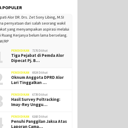
A POPULER
1
PENDIDIKAN
7176 Dilihat
Tiga Pejabat di Pemda Alor
Dipecat Pj. B…
2
PENDIDIKAN
6924 Dilihat
Oknum Anggota DPRD Alor
Lari Tinggalkan …
3
PENDIDIKAN
6739 Dilihat
Hasil Survey Poltracking:
Imay-Rey Unggu…
4
PENDIDIKAN
6168 Dilihat
Penuhi Panggilan Jaksa Atas
Laporan Cama…