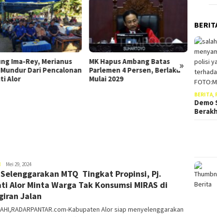
BERIT
Anggota DPRD Alor Ini Tolak
POKIR-BIMTEK Di APBD
Perubahan 2023, Ikuti
Hapus Ambang Batas
Ulasannya
»
lemen 4 Persen, Berlaku
ai 2029
DPRD 
BERITA
,
POKIR
Demo S
Angg
Berak
Daer
Sida
Moris
H
Mei 29, 2024
 Selenggarakan MTQ Tingkat Propinsi, Pj.
Weni
ti Alor Minta Warga Tak Konsumsi MIRAS di
giran Jalan
AHI,RADARPANTAR.com-Kabupaten Alor siap menyelenggarakan