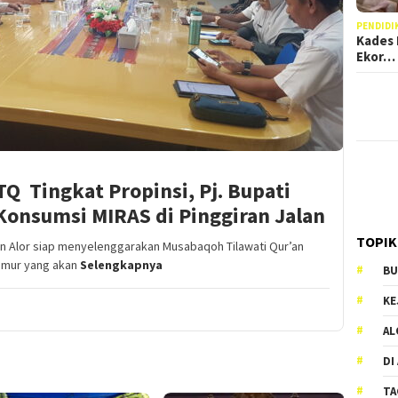
PENDIDI
Kades 
Ekor…
Q Tingkat Propinsi, Pj. Bupati
Konsumsi MIRAS di Pinggiran Jalan
TOPIK
Alor siap menyelenggarakan Musabaqoh Tilawati Qur’an
Timur yang akan
Selengkapnya
BU
KE
AL
DI
TA