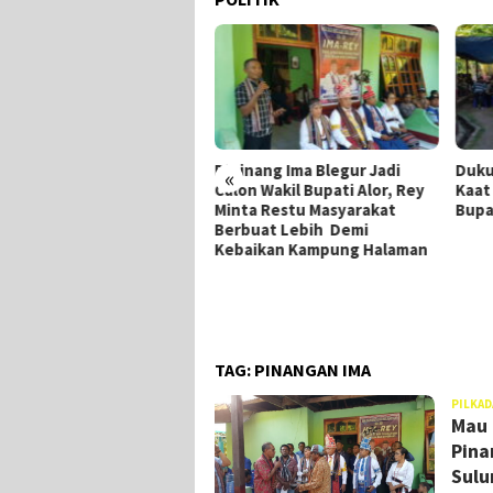
pinang Ima Blegur Jadi
Dukung Ima-Rey, Merianus
MK 
«
lon Wakil Bupati Alor, Rey
Kaat Mundur Dari Pencalonan
Par
nta Restu Masyarakat
Bupati Alor
Mul
rbuat Lebih Demi
baikan Kampung Halaman
TAG:
PINANGAN IMA
PILKAD
Mau 
Pina
Sulu