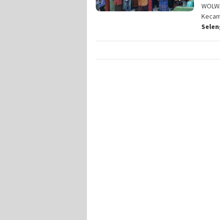
WOLWA
Kecama
Sele