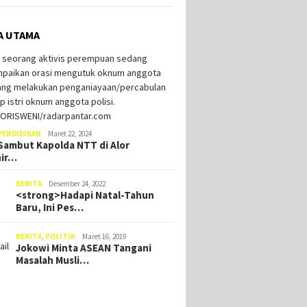
A UTAMA
Dipinang Ima Blegur Jadi
Dukung
Calon Wakil Bupati Alor, Rey
Kaat M
Minta Restu Masyarakat
Bupati 
PENDIDIKAN
Maret 22, 2024
Berbuat Lebih Demi
Alor Minta Tambahan
ambut Kapolda NTT di Alor
Kebaikan Kampung Halaman
 dan Bimtek, Tim
hir…
aran Pemerintah
ah Tinggalkan Ruang
BERITA
Desember 24, 2022
ng
<strong>Hadapi Natal-Tahun
Baru, Ini Pes…
BERITA
,
POLITIK
Maret 16, 2019
Jokowi Minta ASEAN Tangani
Masalah Musli…