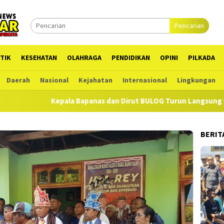
Pencarian
TIK
KESEHATAN
OLAHRAGA
PENDIDIKAN
OPINI
PILKADA
Daerah
Nasional
Kejahatan
Internasional
Lingkungan
Kepala Bapanas dan Dirut BULOG Turun Langsung ke Alor Se
BERIT