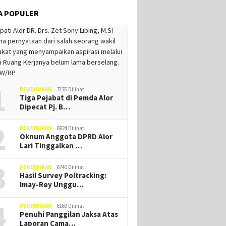
A POPULER
1
PENDIDIKAN
7176 Dilihat
Tiga Pejabat di Pemda Alor
Dipecat Pj. B…
2
PENDIDIKAN
6924 Dilihat
Oknum Anggota DPRD Alor
Lari Tinggalkan …
3
PENDIDIKAN
6740 Dilihat
Hasil Survey Poltracking:
Imay-Rey Unggu…
4
PENDIDIKAN
6169 Dilihat
Penuhi Panggilan Jaksa Atas
Laporan Cama…