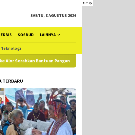
tutup
SABTU, 8 AGUSTUS 2026
EKBIS
SOSBUD
LAINNYA
Teknologi
rahkan Bantuan Pangan Perdana
Kades Fuisama Tegaskan 
A TERBARU