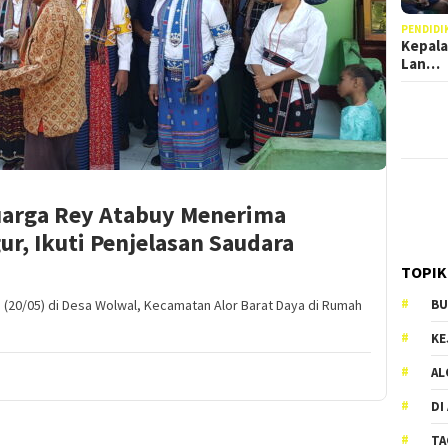
PENDIDI
Kepala
Lan…
uarga Rey Atabuy Menerima
ur, Ikuti Penjelasan Saudara
TOPIK
BU
0/05) di Desa Wolwal, Kecamatan Alor Barat Daya di Rumah
KE
AL
DI
TA