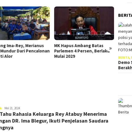
BERIT
Anggota DPRD Alor Ini Tolak
POKIR-BIMTEK Di APBD
Perubahan 2023, Ikuti
Hapus Ambang Batas
Ulasannya
»
lemen 4 Persen, Berlaku
ai 2029
BERITA
,
DPRD 
Demo S
POKIR
Berak
Angg
Daer
Sida
Moris
A
Mei 21, 2024
Tahu Rahasia Keluarga Rey Atabuy Menerima
Weni
ngan DR. Ima Blegur, Ikuti Penjelasan Saudara
ngnya