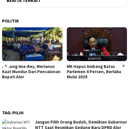
BERITA TERKAIT
POLITIK
«
»
Dukung Ima-Rey, Merianus
MK Hapus Ambang Batas
Kaat Mundur Dari Pencalonan
Parlemen 4 Persen, Berlaku
Bupati Alor
Mulai 2029
TAG:
PILIH
Jangan Pilih Orang Bodoh, Demikian Gubernur
NTT Saat Resmikan Gedung Baru DPRD Alor