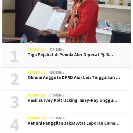
1
PENDIDIKAN
7174 Dilihat
Tiga Pejabat di Pemda Alor Dipecat Pj. B…
2
PENDIDIKAN
6923 Dilihat
Oknum Anggota DPRD Alor Lari Tinggalkan …
3
PENDIDIKAN
6739 Dilihat
Hasil Survey Poltracking: Imay-Rey Unggu…
4
PENDIDIKAN
6167 Dilihat
Penuhi Panggilan Jaksa Atas Laporan Cama…