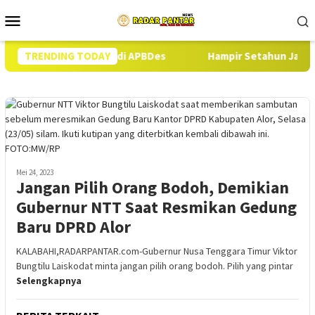
Loncat
Menu
ke
Mobile
konten
Babi Sesuai RAB di APBDes
TRENDING TODAY
Hampir Setahun Jaksa Tangani
Mei 24, 2023
Jangan Pilih Orang Bodoh, Demikian
Gubernur NTT Saat Resmikan Gedung
Baru DPRD Alor
KALABAHI,RADARPANTAR.com-Gubernur Nusa Tenggara Timur Viktor
Bungtilu Laiskodat minta jangan pilih orang bodoh. Pilih yang pintar
Selengkapnya