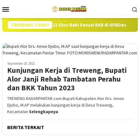
Loncat
Menu
ke
Mobile
konten
skan Pengadaan 13 Ekor Babi Sesuai RAB di APBDes
TRENDING TODAY
Hampi
September 20, 2022
Kunjungan Kerja di Treweng, Bupati
Alor Janji Rehab Tambatan Perahu
dan BKK Tahun 2023
TREWENG RADARPANTAR.com-Bupati Kabupaten Alor Drs. Amon
Djobo, M.AP melakukan kunjungan kerja di Desa Treweng,
Kecamatan
Selengkapnya
BERITA TERKAIT