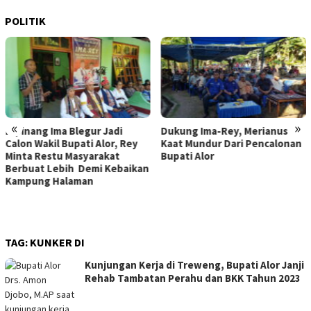
POLITIK
«
»
Dukung Ima-Rey, Merianus
MK Hapus Ambang Batas
Kaat Mundur Dari Pencalonan
Parlemen 4 Persen, Berlaku
Bupati Alor
Mulai 2029
TAG:
KUNKER DI
Kunjungan Kerja di Treweng, Bupati Alor Janji
Rehab Tambatan Perahu dan BKK Tahun 2023