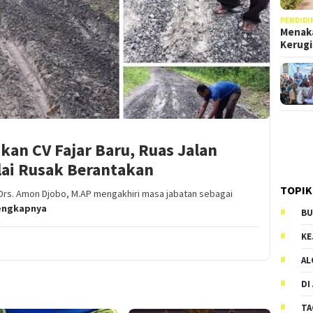
PENDIDI
Menaka
Kerug
an CV Fajar Baru, Ruas Jalan
lai Rusak Berantakan
TOPIK
s. Amon Djobo, M.AP mengakhiri masa jabatan sebagai
engkapnya
BU
KE
AL
DI
TA