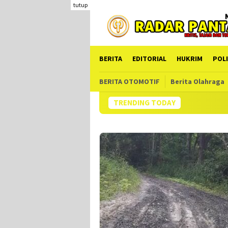
Loncat
tutup
ke
konten
BERITA
EDITORIAL
HUKRIM
POLI
BERITA OTOMOTIF
Berita Olahraga
TRENDING TODAY
Me