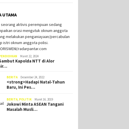
A UTAMA
Dipinang Ima Blegur Jadi
Duku
Calon Wakil Bupati Alor, Rey
Kaat
Minta Restu Masyarakat
Bupa
Berbuat Lebih Demi
RD Alor Minta Tambahan
PENDIDIKAN
Maret 22, 2024
Kebaikan Kampung Halaman
KIR dan Bimtek, Tim
ambut Kapolda NTT di Alor
ggaran Pemerintah
hir…
erah Tinggalkan Ruang
dang
BERITA
Desember 24, 2022
<strong>Hadapi Natal-Tahun
Baru, Ini Pes…
BERITA
,
POLITIK
Maret 16, 2019
Jokowi Minta ASEAN Tangani
Masalah Musli…