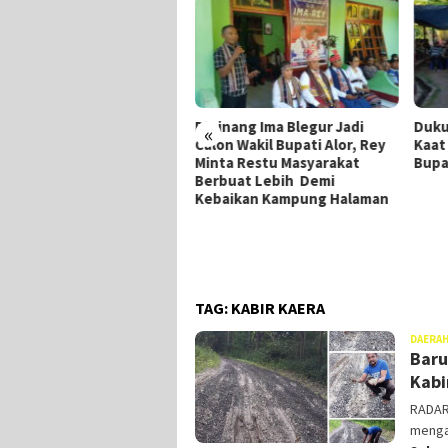
Dipinang Ima Blegur Jadi
Dukung Ima-Rey, Merianus
M
«
Calon Wakil Bupati Alor, Rey
Kaat Mundur Dari Pencalonan
P
Minta Restu Masyarakat
Bupati Alor
M
Berbuat Lebih Demi
Kebaikan Kampung Halaman
TAG:
KABIR KAERA
DAERA
Baru
Kabi
RADAR
mengak