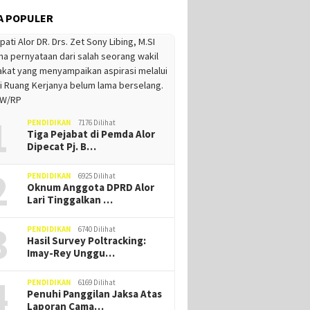
A POPULER
1
PENDIDIKAN
7176 Dilihat
Tiga Pejabat di Pemda Alor
Dipecat Pj. B…
2
PENDIDIKAN
6925 Dilihat
Oknum Anggota DPRD Alor
Lari Tinggalkan …
3
PENDIDIKAN
6740 Dilihat
Hasil Survey Poltracking:
Imay-Rey Unggu…
4
PENDIDIKAN
6169 Dilihat
Penuhi Panggilan Jaksa Atas
Laporan Cama…