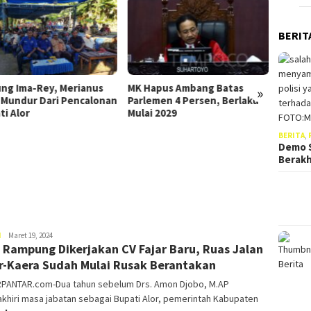
BERIT
Anggota DPRD Alor Ini Tolak
POKIR-BIMTEK Di APBD
Perubahan 2023, Ikuti
K Hapus Ambang Batas
Ulasannya
»
arlemen 4 Persen, Berlaku
ulai 2029
DP
BERITA
,
PO
Demo S
An
Berak
Da
Si
Moris
H
Maret 19, 2024
 Rampung Dikerjakan CV Fajar Baru, Ruas Jalan
Weni
r-Kaera Sudah Mulai Rusak Berantakan
PANTAR.com-Dua tahun sebelum Drs. Amon Djobo, M.AP
hiri masa jabatan sebagai Bupati Alor, pemerintah Kabupaten