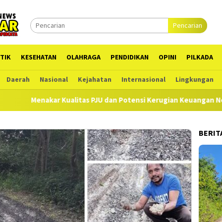
Pencarian
TIK
KESEHATAN
OLAHRAGA
PENDIDIKAN
OPINI
PILKADA
Daerah
Nasional
Kejahatan
Internasional
Lingkungan
nakar Kualitas PJU dan Potensi Kerugian Keuangan Negara UD Tet
BERIT