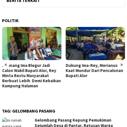
BERITA TERKAIT
POLITIK
«
»
Dukung Ima-Rey, Merianus
MK Hapus Ambang Batas
Kaat Mundur Dari Pencalonan
Parlemen 4 Persen, Berlaku
Bupati Alor
Mulai 2029
TAG:
GELOMBANG PASANG
Gelombang Pasang Kepung Pemukiman
Sejumlah Desa di Pantar, Ratusan Warga