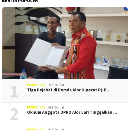
BERITA POPULER
1
PENDIDIKAN
7176 Dilihat
Tiga Pejabat di Pemda Alor Dipecat Pj. B…
2
PENDIDIKAN
6924 Dilihat
Oknum Anggota DPRD Alor Lari Tinggalkan …
PENDIDIKAN
6740 Dilihat