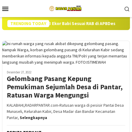
Loncat
Menu
ke
Mobile
konten
kan Pengadaan 13 Ekor Babi Sesuai RAB di APBDes
TRENDING TODAY
Hampir
Desember 27, 2022
Gelombang Pasang Kepung
Pemukiman Sejumlah Desa di Pantar,
Ratusan Warga Mengungsi
KALABAHI,RADARPANTAR.com-Ratusan warga di pesisir Pantai Desa
Munaseli, Kelurahan Kabir, Desa Madar dan Bandar Kecamatan
Pantar,
Selengkapnya