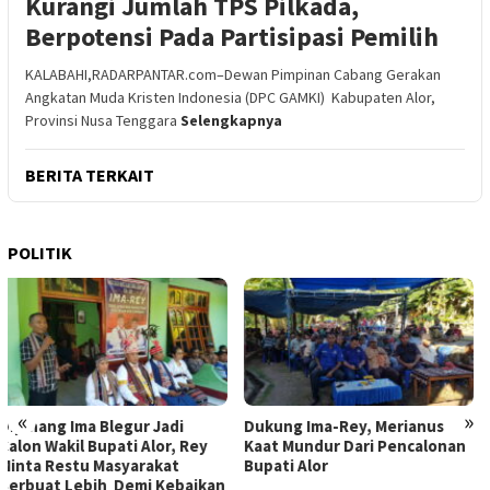
Kurangi Jumlah TPS Pilkada,
Berpotensi Pada Partisipasi Pemilih
KALABAHI,RADARPANTAR.com–Dewan Pimpinan Cabang Gerakan
Angkatan Muda Kristen Indonesia (DPC GAMKI) Kabupaten Alor,
Provinsi Nusa Tenggara
Selengkapnya
BERITA TERKAIT
POLITIK
«
»
Dukung Ima-Rey, Merianus
MK Hapus Ambang Batas
Kaat Mundur Dari Pencalonan
Parlemen 4 Persen, Berlaku
Bupati Alor
Mulai 2029