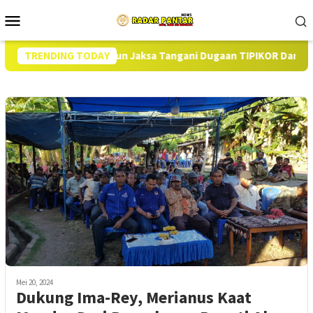
Loncat
Menu
ke
Mobile
konten
Hampir Setahun Jaksa Tangani Dugaan TIPIKOR Dana Desa di Alo
TRENDING TODAY
Mei 20, 2024
Dukung Ima-Rey, Merianus Kaat