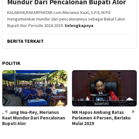
Mundur Dari Pencalonan Bupati Alor
KALABAHI,RADARPANTAR.com-Merianus Kaat, S.Pd, M.Pd
mengumumkan mundur dari pencalonannya sebagai Bakal Calon
Bupati Alor Periode 2024-2029.
Selengkapnya
BERITA TERKAIT
POLITIK
«
»
Dukung Ima-Rey, Merianus
MK Hapus Ambang Batas
Kaat Mundur Dari Pencalonan
Parlemen 4 Persen, Berlaku
Bupati Alor
Mulai 2029