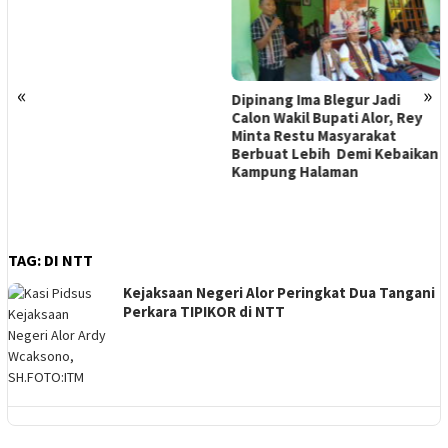
«
»
Dipinang Ima Blegur Jadi
Dukung Ima-Rey, Merianus
Calon Wakil Bupati Alor, Rey
Kaat Mundur Dari Pencalon
Minta Restu Masyarakat
Bupati Alor
Berbuat Lebih Demi Kebaikan
Kampung Halaman
TAG:
DI NTT
Kejaksaan Negeri Alor Peringkat Dua Tangani
Perkara TIPIKOR di NTT