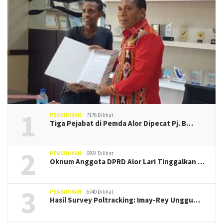
1
PENDIDIKAN
7176 Dilihat
Tiga Pejabat di Pemda Alor Dipecat Pj. B…
2
PENDIDIKAN
6924 Dilihat
Oknum Anggota DPRD Alor Lari Tinggalkan …
3
PENDIDIKAN
6740 Dilihat
Hasil Survey Poltracking: Imay-Rey Unggu…