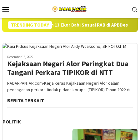
Loncat
Menu
ke
Mobile
konten
askan Pengadaan 13 Ekor Babi Sesuai RAB di APBDes
TRENDING TODAY
Hamp
Desember 15, 2022
Kejaksaan Negeri Alor Peringkat Dua
Tangani Perkara TIPIKOR di NTT
RADARPANTAR.com-Kerja keras Kejaksaan Negeri Alor dalam
penanganan perkara tindak pidana korupsi (TIPIKOR) Tahun 2022 di
BERITA TERKAIT
POLITIK