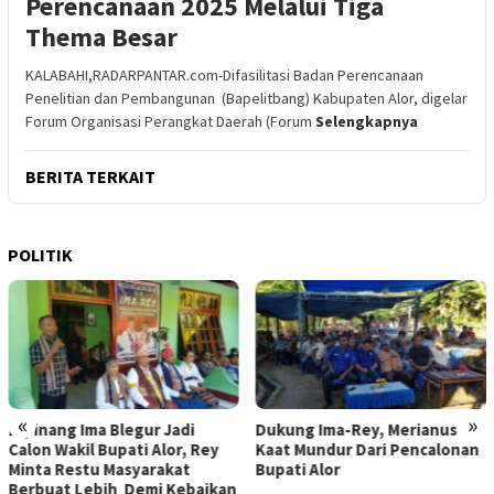
Perencanaan 2025 Melalui Tiga
Thema Besar
KALABAHI,RADARPANTAR.com-Difasilitasi Badan Perencanaan
Penelitian dan Pembangunan (Bapelitbang) Kabupaten Alor, digelar
Forum Organisasi Perangkat Daerah (Forum
Selengkapnya
BERITA TERKAIT
POLITIK
«
»
Dukung Ima-Rey, Merianus
MK Hapus Ambang Batas
Kaat Mundur Dari Pencalonan
Parlemen 4 Persen, Berlaku
Bupati Alor
Mulai 2029