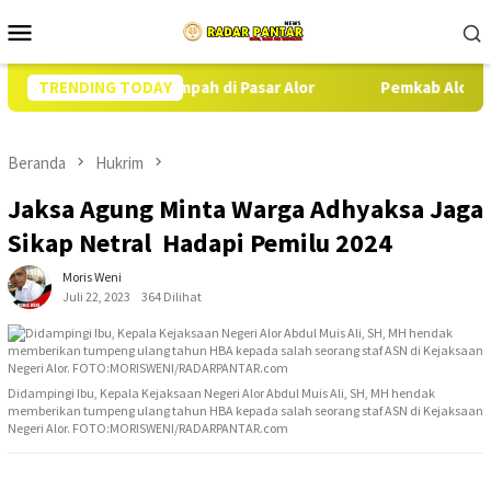
Loncat
Menu
ke
Mobile
konten
as SPHP Melimpah di Pasar Alor
TRENDING TODAY
Pemkab Alor Kambalikan 
Beranda
Hukrim
Jaksa Agung Minta Warga Adhyaksa Jaga
Sikap Netral Hadapi Pemilu 2024
Moris Weni
Juli 22, 2023
364 Dilihat
Didampingi Ibu, Kepala Kejaksaan Negeri Alor Abdul Muis Ali, SH, MH hendak
memberikan tumpeng ulang tahun HBA kepada salah seorang staf ASN di Kejaksaan
Negeri Alor. FOTO:MORISWENI/RADARPANTAR.com