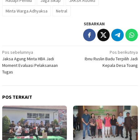
Hadapi Pemilu
Jaga Sikap
JAKSA AGUNG
Minta Warga.Adhyaksa
Netral
SEBARKAN
Navigasi
Pos sebelumnya
Pos berikutnya
Jaksa Agung Minta HBA Jadi
Ibnu Ruslin Badu Terpilih Jadi
pos
Moment Evaluasi Pelaksanaan
Kepala Desa Toang
Tugas
POS TERKAIT