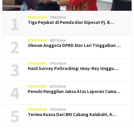
1
PENDIDIKAN
7184 Dilihat
Tiga Pejabat di Pemda Alor Dipecat Pj. B…
2
PENDIDIKAN
6927 Dilihat
Oknum Anggota DPRD Alor Lari Tinggalkan …
3
PENDIDIKAN
6742 Dilihat
Hasil Survey Poltracking: Imay-Rey Unggu…
4
PENDIDIKAN
6172 Dilihat
Penuhi Panggilan Jaksa Atas Laporan Cama…
5
PENDIDIKAN
5715 Dilihat
Terima Kuasa Dari BRI Cabang Kalabahi, K…