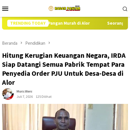
Loncat
Menu
ke
Mobile
konten
 Gerakan Pangan Murah di Alor
TRENDING TODAY
Seorang Nelayan di Kalo
Beranda
Pendidikan
Hitung Kerugian Keuangan Negara, IRDA
Siap Datangi Semua Pabrik Tempat Para
Penyedia Order PJU Untuk Desa-Desa di
Alor
Moris Weni
Juli 7, 2026
125 Dilihat