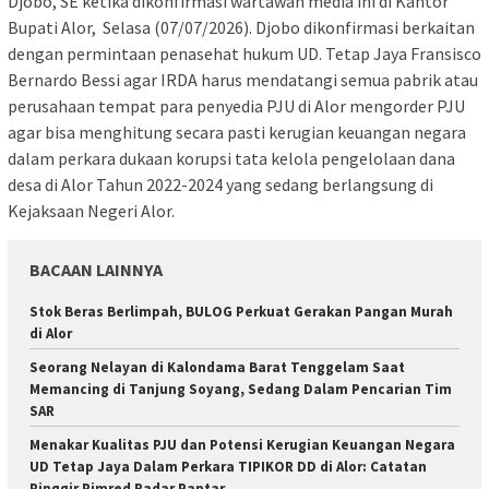
Djobo, SE ketika dikonfirmasi wartawan media ini di Kantor
Bupati Alor, Selasa (07/07/2026). Djobo dikonfirmasi berkaitan
dengan permintaan penasehat hukum UD. Tetap Jaya Fransisco
Bernardo Bessi agar IRDA harus mendatangi semua pabrik atau
perusahaan tempat para penyedia PJU di Alor mengorder PJU
agar bisa menghitung secara pasti kerugian keuangan negara
dalam perkara dukaan korupsi tata kelola pengelolaan dana
desa di Alor Tahun 2022-2024 yang sedang berlangsung di
Kejaksaan Negeri Alor.
BACAAN LAINNYA
Stok Beras Berlimpah, BULOG Perkuat Gerakan Pangan Murah
di Alor
Seorang Nelayan di Kalondama Barat Tenggelam Saat
Memancing di Tanjung Soyang, Sedang Dalam Pencarian Tim
SAR
Menakar Kualitas PJU dan Potensi Kerugian Keuangan Negara
UD Tetap Jaya Dalam Perkara TIPIKOR DD di Alor: Catatan
Pinggir Pimred Radar Pantar