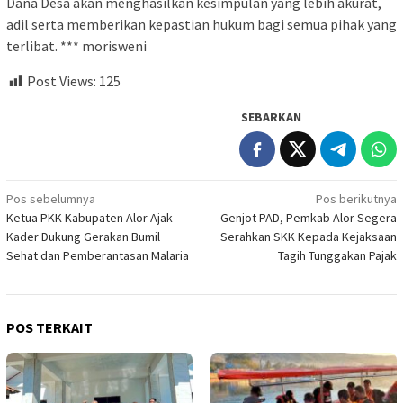
Dana Desa akan menghasilkan kesimpulan yang lebih akurat,
adil serta memberikan kepastian hukum bagi semua pihak yang
terlibat. *** morisweni
Post Views:
125
SEBARKAN
Navigasi
Pos sebelumnya
Pos berikutnya
Ketua PKK Kabupaten Alor Ajak
Genjot PAD, Pemkab Alor Segera
pos
Kader Dukung Gerakan Bumil
Serahkan SKK Kepada Kejaksaan
Sehat dan Pemberantasan Malaria
Tagih Tunggakan Pajak
POS TERKAIT