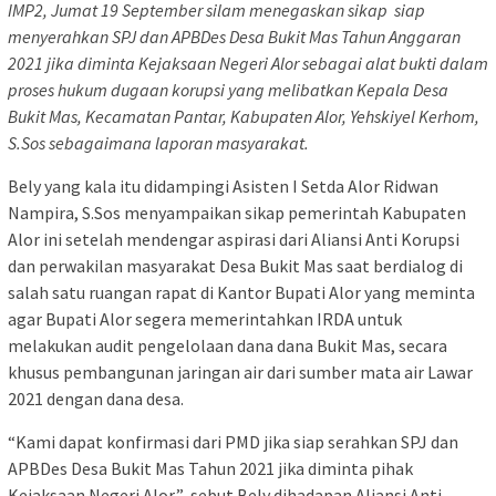
IMP2, Jumat 19 September silam
menegaskan sikap siap
menyerahkan SPJ dan APBDes Desa Bukit Mas Tahun Anggaran
2021 jika diminta Kejaksaan Negeri Alor sebagai alat bukti dalam
proses hukum dugaan korupsi yang melibatkan Kepala Desa
Bukit Mas, Kecamatan Pantar, Kabupaten Alor, Yehskiyel Kerhom,
S.Sos sebagaimana laporan masyarakat.
Bely yang kala itu didampingi Asisten I Setda Alor Ridwan
Nampira, S.Sos menyampaikan sikap pemerintah Kabupaten
Alor ini setelah mendengar aspirasi dari Aliansi Anti Korupsi
dan perwakilan masyarakat Desa Bukit Mas saat berdialog di
salah satu ruangan rapat di Kantor Bupati Alor yang meminta
agar Bupati Alor segera memerintahkan IRDA untuk
melakukan audit pengelolaan dana dana Bukit Mas, secara
khusus pembangunan jaringan air dari sumber mata air Lawar
2021 dengan dana desa.
“Kami dapat konfirmasi dari PMD jika siap serahkan SPJ dan
APBDes Desa Bukit Mas Tahun 2021 jika diminta pihak
Kejaksaan Negeri Alor,” sebut Bely dihadapan Aliansi Anti