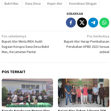
Bukit Mas
Dana Desa
Kejari Alor
Koordinasi DEngan
SEBARKAN
Navigasi
Pos sebelumnya
Pos berikutnya
Bupati Alor Minta IRDA Audit
Bupati Alor Harap Pembahasan
pos
Dugaan Korupsi Dana Desa Bukit
Perubahan APBD 2023 Sesuai
Mas, Kecamatan Pantar
Jadwal
POS TERKAIT
Kepala Kejaksaan Negeri Alor
Kejari Alor Tahan 2 Orang TSK