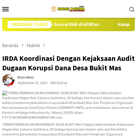
Loncat
Menu
ke
Mobile
konten
13 Ekor Babi Sesuai RAB di APBDes
TRENDING TODAY
Hampir Setahun Jaksa
Beranda
Hukrim
IRDA Koordinasi Dengan Kejaksaan Audit
Dugaan Korupsi Dana Desa Bukit Mas
Moris Weni
September 22, 2023
843 Dilihat
TERIMA PERWAKILAN MASYARAKAT DESA BUKIT MAS: Kepala Seksi Intelijen Kejaksaan
Negeri Alor Zakaria Sulistiono, SH (ketiga dari kanan) dalam satu sesi foto ketika
menerima perwakilan masyarakat DEsa Bukit Mas dan Pimpinan Organisasi