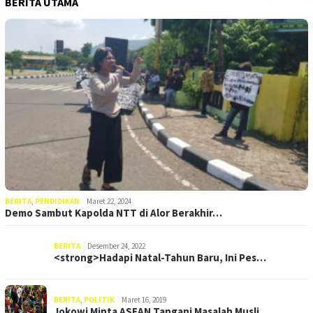
BERITA UTAMA
BERITA
,
PENDIDIKAN
Maret 22, 2024
Demo Sambut Kapolda NTT di Alor Berakhir…
BERITA
Desember 24, 2022
<strong>Hadapi Natal-Tahun Baru, Ini Pes…
BERITA
,
POLITIK
Maret 16, 2019
Jokowi Minta ASEAN Tangani Masalah Musli…