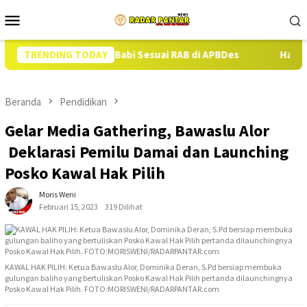
Loncat
Menu
ke
Mobile
konten
an 13 Ekor Babi Sesuai RAB di APBDes
TRENDING TODAY
Hampir Setahun Ja
Beranda
Pendidikan
Gelar Media Gathering, Bawaslu Alor
Deklarasi Pemilu Damai dan Launching
Posko Kawal Hak Pilih
Moris Weni
Februari 15, 2023
319 Dilihat
KAWAL HAK PILIH: Ketua Bawaslu Alor, Dominika Deran, S.Pd bersiap membuka
gulungan baliho yang bertuliskan Posko Kawal Hak Pilih pertanda dilaunchingnya
Posko Kawal Hak Pilih. FOTO:MORISWENI/RADARPANTAR.com