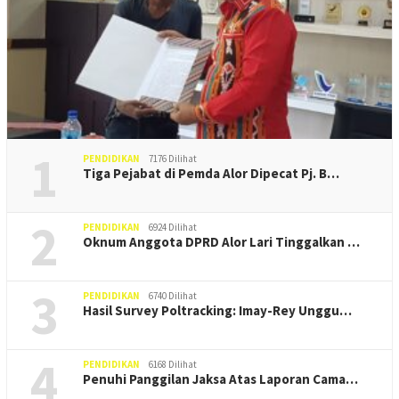
1
PENDIDIKAN
7176 Dilihat
Tiga Pejabat di Pemda Alor Dipecat Pj. B…
2
PENDIDIKAN
6924 Dilihat
Oknum Anggota DPRD Alor Lari Tinggalkan …
3
PENDIDIKAN
6740 Dilihat
Hasil Survey Poltracking: Imay-Rey Unggu…
4
PENDIDIKAN
6168 Dilihat
Penuhi Panggilan Jaksa Atas Laporan Cama…