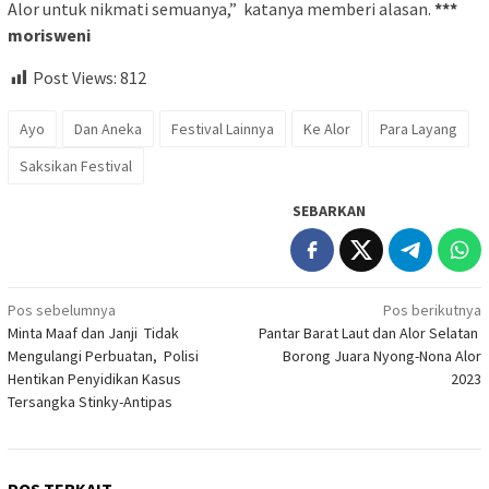
Alor untuk nikmati semuanya,” katanya memberi alasan.
***
morisweni
Post Views:
812
Ayo
Dan Aneka
Festival Lainnya
Ke Alor
Para Layang
Saksikan Festival
SEBARKAN
Navigasi
Pos sebelumnya
Pos berikutnya
Minta Maaf dan Janji Tidak
Pantar Barat Laut dan Alor Selatan
pos
Mengulangi Perbuatan, Polisi
Borong Juara Nyong-Nona Alor
Hentikan Penyidikan Kasus
2023
Tersangka Stinky-Antipas
POS TERKAIT