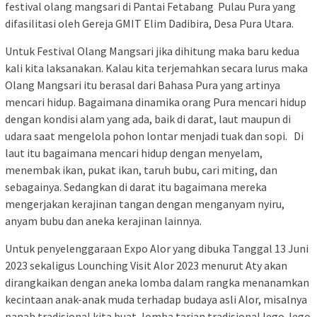
festival olang mangsari di Pantai Fetabang Pulau Pura yang
difasilitasi oleh Gereja GMIT Elim Dadibira, Desa Pura Utara.
Untuk Festival Olang Mangsari jika dihitung maka baru kedua
kali kita laksanakan. Kalau kita terjemahkan secara lurus maka
Olang Mangsari itu berasal dari Bahasa Pura yang artinya
mencari hidup. Bagaimana dinamika orang Pura mencari hidup
dengan kondisi alam yang ada, baik di darat, laut maupun di
udara saat mengelola pohon lontar menjadi tuak dan sopi. Di
laut itu bagaimana mencari hidup dengan menyelam,
menembak ikan, pukat ikan, taruh bubu, cari miting, dan
sebagainya. Sedangkan di darat itu bagaimana mereka
mengerjakan kerajinan tangan dengan menganyam nyiru,
anyam bubu dan aneka kerajinan lainnya.
Untuk penyelenggaraan Expo Alor yang dibuka Tanggal 13 Juni
2023 sekaligus Lounching Visit Alor 2023 menurut Aty akan
dirangkaikan dengan aneka lomba dalam rangka menanamkan
kecintaan anak-anak muda terhadap budaya asli Alor, misalnya
panah tradisional kita buat, lomba tarian tradisional lego-lego