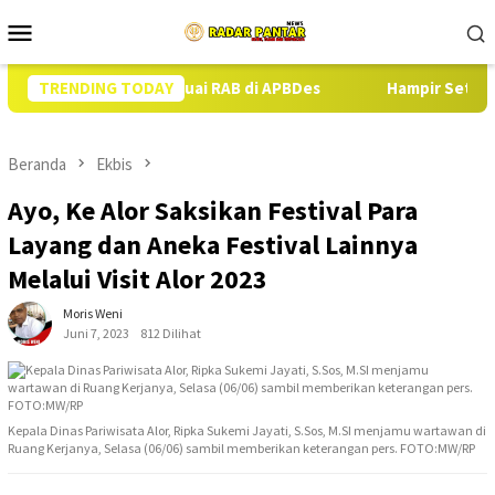
Loncat
Menu
ke
Mobile
konten
r Babi Sesuai RAB di APBDes
TRENDING TODAY
Hampir Setahun Jaksa Tanga
Beranda
Ekbis
Ayo, Ke Alor Saksikan Festival Para
Layang dan Aneka Festival Lainnya
Melalui Visit Alor 2023
Moris Weni
Juni 7, 2023
812 Dilihat
Kepala Dinas Pariwisata Alor, Ripka Sukemi Jayati, S.Sos, M.SI menjamu wartawan di
Ruang Kerjanya, Selasa (06/06) sambil memberikan keterangan pers. FOTO:MW/RP