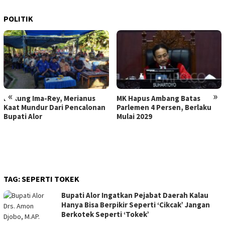
POLITIK
«
»
Dukung Ima-Rey, Merianus
MK Hapus Ambang Batas
Kaat Mundur Dari Pencalonan
Parlemen 4 Persen, Berlaku
Bupati Alor
Mulai 2029
TAG:
SEPERTI TOKEK
Bupati Alor Ingatkan Pejabat Daerah Kalau
Hanya Bisa Berpikir Seperti ‘Cikcak’ Jangan
Berkotek Seperti ‘Tokek’