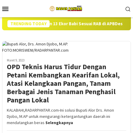
Loncat
Menu
ke
Mobile
konten
askan Pengadaan 13 Ekor Babi Sesuai RAB di APBDes
TRENDING TODAY
Hamp
Maret 9, 2023
OPD Teknis Harus Tidur Dengan
Petani Kembangkan Kearifan Lokal,
Atasi Kelangkaan Pangan, Tanam
Berbagai Jenis Tanaman Penghasil
Pangan Lokal
KALABAHI,RADARPANTAR.com-Ini solusi Bupati Alor Drs. Amon
Djobo, M.AP untuk mengurangi ketergantungkan daerah ini
mendatangkan beras
Selengkapnya