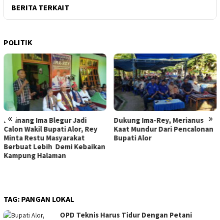
BERITA TERKAIT
POLITIK
«
»
Dukung Ima-Rey, Merianus
MK Hapus Ambang Batas
Kaat Mundur Dari Pencalonan
Parlemen 4 Persen, Berlaku
Bupati Alor
Mulai 2029
TAG:
PANGAN LOKAL
OPD Teknis Harus Tidur Dengan Petani