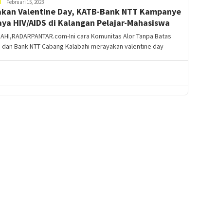
Moris
H
Februari 15, 2023
kan Valentine Day, KATB-Bank NTT Kampanye
Weni
ya HIV/AIDS di Kalangan Pelajar-Mahasiswa
AHI,RADARPANTAR.com-Ini cara Komunitas Alor Tanpa Batas
) dan Bank NTT Cabang Kalabahi merayakan valentine day