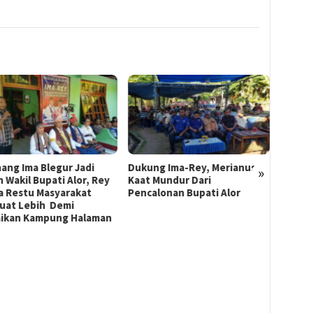
Anggot
POKIR
Perub
ng Ima-Rey, Merianus
MK Hapus Ambang Batas
»
Ulasa
 Mundur Dari
Parlemen 4 Persen, Berlaku
alonan Bupati Alor
Mulai 2029