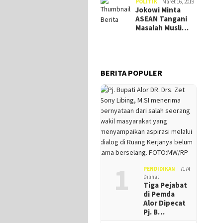
POLITIK
Maret 16, 2019
Jokowi Minta
ASEAN Tangani
Masalah Musli…
BERITA POPULER
1
PENDIDIKAN
7174
Dilihat
Tiga Pejabat
di Pemda
Alor Dipecat
Pj. B…