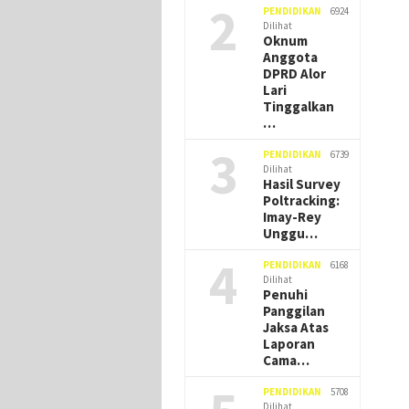
2
PENDIDIKAN
6924
Dilihat
Oknum
Anggota
DPRD Alor
Lari
Tinggalkan
…
3
PENDIDIKAN
6739
Dilihat
Hasil Survey
Poltracking:
Imay-Rey
Unggu…
4
PENDIDIKAN
6168
Dilihat
Penuhi
Panggilan
Jaksa Atas
Laporan
Cama…
PENDIDIKAN
5708
Dilihat