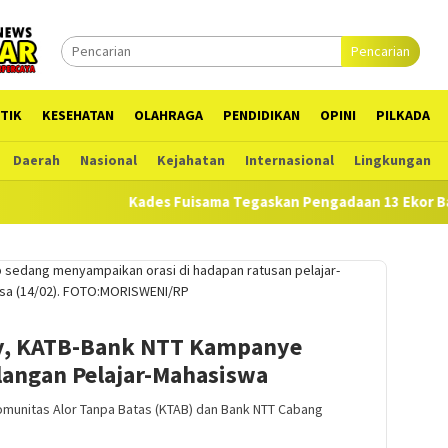
Pencarian
TIK
KESEHATAN
OLAHRAGA
PENDIDIKAN
OPINI
PILKADA
Daerah
Nasional
Kejahatan
Internasional
Lingkungan
Kades Fuisama Tegaskan Pengadaan 13 Ekor Babi Sesuai RA
ay, KATB-Bank NTT Kampanye
langan Pelajar-Mahasiswa
munitas Alor Tanpa Batas (KTAB) dan Bank NTT Cabang