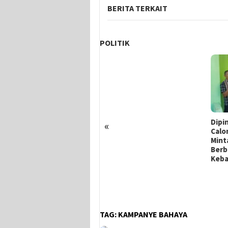
BERITA TERKAIT
POLITIK
Dipinang Ima Blegur Jadi
Duku
«
Calon Wakil Bupati Alor, Rey
Kaat
Minta Restu Masyarakat
Penc
Berbuat Lebih Demi
Kebaikan Kampung Halaman
TAG:
KAMPANYE BAHAYA