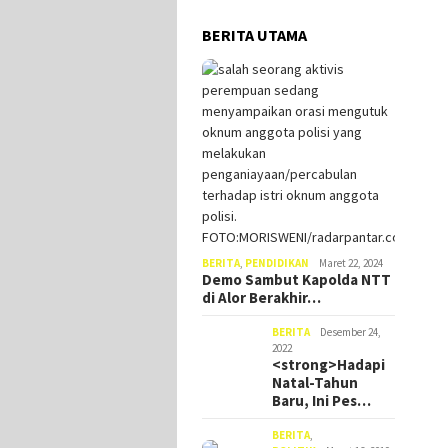
BERITA UTAMA
BERITA
,
PENDIDIKAN
Maret 22, 2024
Demo Sambut Kapolda NTT
di Alor Berakhir…
BERITA
Desember 24,
2022
<strong>Hadapi
Natal-Tahun
Baru, Ini Pes…
BERITA
,