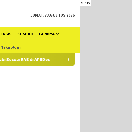
tutup
JUMAT, 7 AGUSTUS 2026
EKBIS
SOSBUD
LAINNYA
Teknologi
B di APBDes
Hampir Setahun Jaksa Tangani Dugaan TIPIKO