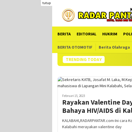
Loncat
tutup
ke
konten
BERITA
EDITORIAL
HUKRIM
POLI
BERITA OTOMOTIF
Berita Olahraga
TRENDING TODAY
Februari 15, 2023
Rayakan Valentine D
Bahaya HIV/AIDS di Ka
KALABAHI,RADARPANTAR.com-Ini cara Ko
Kalabahi merayakan valentine day